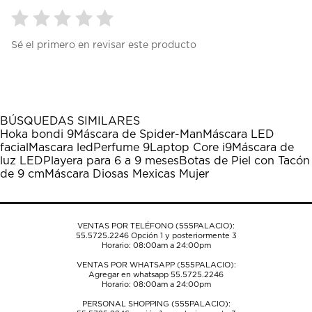
Seleccionar
Seleccionar
Seleccionar
Seleccionar
Seleccionar
Sé el primero en revisar este producto
para
para
para
para
para
calificar
calificar
calificar
calificar
calificar
el
el
el
el
el
artículo
artículo
artículo
artículo
artículo
con
con
con
con
con
1
2
3
4
5
BÚSQUEDAS SIMILARES
estrella
estrellas.
estrellas.
estrellas.
estrellas.
Hoka bondi 9
Máscara de Spider-Man
Máscara LED
Esta
Esta
Esta
Esta
Esta
facial
Mascara led
Perfume 9
Laptop Core i9
Máscara de
acción
acción
acción
acción
acción
luz LED
Playera para 6 a 9 meses
Botas de Piel con Tacón
abrirá
abrirá
abrirá
abrirá
abrirá
de 9 cm
Máscara Diosas Mexicas Mujer
el
el
el
el
el
formulario
formulario
formulario
formulario
formulario
de
de
de
de
de
envío.
envío.
envío.
envío.
envío.
VENTAS POR TELÉFONO (555PALACIO):
55.5725.2246
Opción 1 y posteriormente 3
Horario: 08:00am a 24:00pm
VENTAS POR WHATSAPP (555PALACIO):
Agregar en whatsapp 55.5725.2246
Horario: 08:00am a 24:00pm
PERSONAL SHOPPING (555PALACIO):