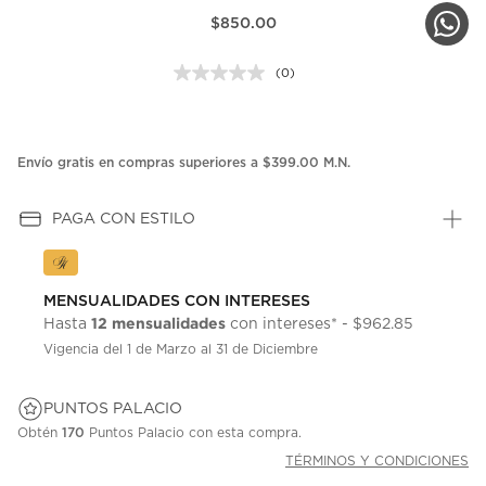
$850.00
(0)
Sin
puntuación.
Enlace
en
la
Envío gratis en compras superiores a $399.00 M.N.
misma
página.
PAGA CON ESTILO
MENSUALIDADES CON INTERESES
12 mensualidades
Hasta
con intereses* - $962.85
Vigencia del 1 de Marzo al 31 de Diciembre
PUNTOS PALACIO
Obtén
170
Puntos Palacio con esta compra.
TÉRMINOS Y CONDICIONES