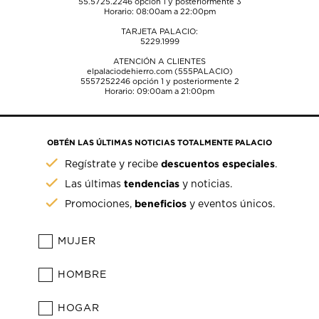
55.5725.2246
opción 1 y posteriormente 3
Horario: 08:00am a 22:00pm
TARJETA PALACIO:
5229.1999
ATENCIÓN A CLIENTES
elpalaciodehierro.com (555PALACIO)
5557252246
opción 1 y posteriormente 2
Horario: 09:00am a 21:00pm
OBTÉN LAS ÚLTIMAS NOTICIAS TOTALMENTE PALACIO
descuentos especiales
Regístrate y recibe
.
tendencias
Las últimas
y noticias.
beneficios
Promociones,
y eventos únicos.
MUJER
HOMBRE
HOGAR