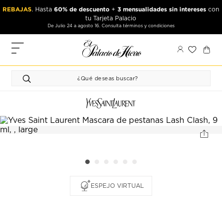
Ir
Ir
REBAJAS
60% de descuento
3 mensualidades sin intereses
. Hasta
+
con
al
al
tu Tarjeta Palacio
contenido
contenido
De Julio 24 a agosto 16. Consulta términos y condiciones
principal
de
pie
MIS
de
PEDIDOS
página
FAVORITOS
PERFIL
DIRECCIONES
MÉTODOS
DE PAGO
CERRAR
ESPEJO VIRTUAL
SESIÓN