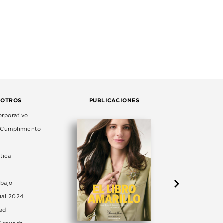
SOTROS
PUBLICACIONES
rporativo
e Cumplimiento
tica
abajo
ual 2024
dad