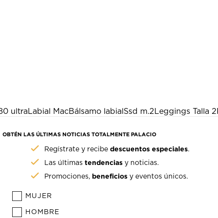
80 ultra
Labial Mac
Bálsamo labial
Ssd m.2
Leggings Talla 2
OBTÉN LAS ÚLTIMAS NOTICIAS TOTALMENTE PALACIO
descuentos especiales
Regístrate y recibe
.
tendencias
Las últimas
y noticias.
beneficios
Promociones,
y eventos únicos.
MUJER
HOMBRE