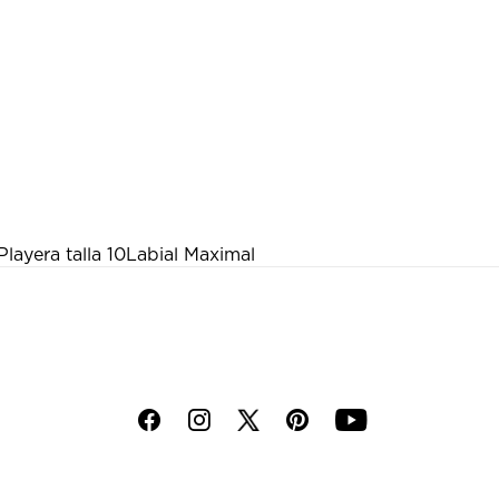
Playera talla 10
Labial Maximal
f
i
p
y