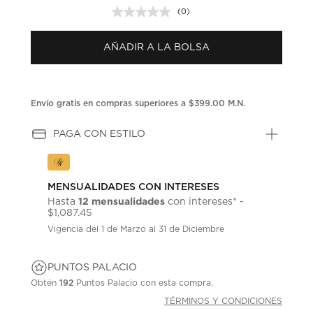
(0)
Sin
puntuación.
Enlace
AÑADIR A LA BOLSA
en
la
misma
página.
Envío gratis en compras superiores a $399.00 M.N.
PAGA CON ESTILO
MENSUALIDADES CON INTERESES
12 mensualidades
Hasta
con intereses* -
$1,087.45
Vigencia del 1 de Marzo al 31 de Diciembre
PUNTOS PALACIO
Obtén
192
Puntos Palacio con esta compra.
TÉRMINOS Y CONDICIONES