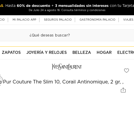
AS
60% de descuento
3 mensualidades sin intereses
. Hasta
+
con tu Tarjeta
De Julio 24 a agosto 16. Consulta términos y condiciones
CIO
MI PALACIO APP
SEGUROS PALACIO
GASTRONOMÍA PALACIO
VIAJES
ZAPATOS
JOYERÍA Y RELOJES
BELLEZA
HOGAR
ELECTR