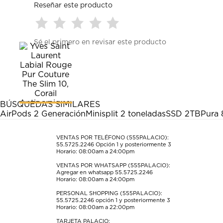
Reseñar este producto
Seleccionar
Seleccionar
Seleccionar
Seleccionar
Seleccionar
Sé el primero en revisar este producto
para
para
para
para
para
calificar
calificar
calificar
calificar
calificar
el
el
el
el
el
artículo
artículo
artículo
artículo
artículo
con
con
con
con
con
1
2
3
4
5
estrella
estrellas.
estrellas.
estrellas.
estrellas.
BÚSQUEDAS SIMILARES
Esta
Esta
Esta
Esta
Esta
AirPods 2 Generación
Minisplit 2 toneladas
SSD 2TB
Pura 
acción
acción
acción
acción
acción
abrirá
abrirá
abrirá
abrirá
abrirá
el
el
el
el
el
VENTAS POR TELÉFONO (555PALACIO):
55.5725.2246
Opción 1 y posteriormente 3
formulario
formulario
formulario
formulario
formulario
Horario: 08:00am a 24:00pm
de
de
de
de
de
envío.
envío.
envío.
envío.
envío.
VENTAS POR WHATSAPP (555PALACIO):
Agregar en whatsapp 55.5725.2246
Horario: 08:00am a 24:00pm
PERSONAL SHOPPING (555PALACIO):
55.5725.2246
opción 1 y posteriormente 3
Horario: 08:00am a 22:00pm
TARJETA PALACIO: