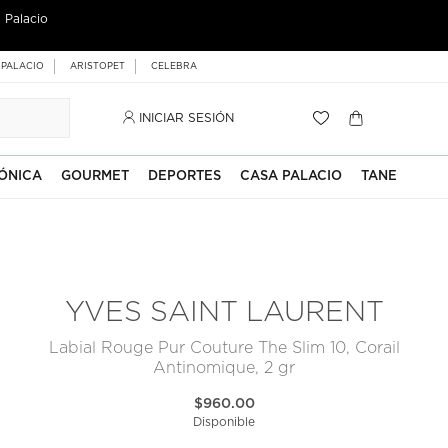
 Palacio
 PALACIO
ARISTOPET
CELEBRA
INICIAR SESIÓN
ÓNICA
GOURMET
DEPORTES
CASA PALACIO
TANE
YVES SAINT LAURENT
Labial Rouge Pur Couture The Slim 10, Corail
Antinomique, 2 gr
$960.00
Disponible