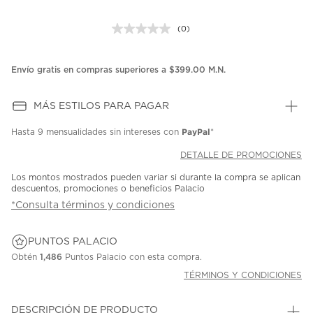
(0)
Sin
puntuación.
Enlace
en
Envío gratis en compras superiores a $399.00 M.N.
la
misma
página.
MÁS ESTILOS PARA PAGAR
PayPal
Hasta
9 mensualidades
sin intereses con
*
DETALLE DE PROMOCIONES
Los montos mostrados pueden variar si durante la compra se aplican
descuentos, promociones o beneficios Palacio
*Consulta términos y condiciones
PUNTOS PALACIO
Obtén
1,486
Puntos Palacio con esta compra.
TÉRMINOS Y CONDICIONES
DESCRIPCIÓN DE PRODUCTO