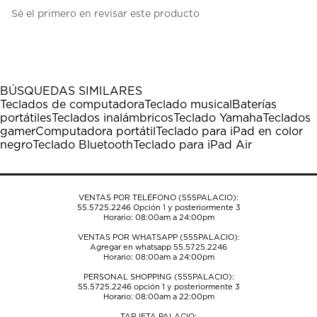
Seleccionar
Seleccionar
Seleccionar
Seleccionar
Seleccionar
Sé el primero en revisar este producto
para
para
para
para
para
calificar
calificar
calificar
calificar
calificar
el
el
el
el
el
artículo
artículo
artículo
artículo
artículo
con
con
con
con
con
1
2
3
4
5
BÚSQUEDAS SIMILARES
estrella
estrellas.
estrellas.
estrellas.
estrellas.
Teclados de computadora
Teclado musical
Baterías
Esta
Esta
Esta
Esta
Esta
portátiles
Teclados inalámbricos
Teclado Yamaha
Teclados
acción
acción
acción
acción
acción
gamer
Computadora portátil
Teclado para iPad en color
abrirá
abrirá
abrirá
abrirá
abrirá
negro
Teclado Bluetooth
Teclado para iPad Air
el
el
el
el
el
formulario
formulario
formulario
formulario
formulario
de
de
de
de
de
envío.
envío.
envío.
envío.
envío.
VENTAS POR TELÉFONO (555PALACIO):
55.5725.2246
Opción 1 y posteriormente 3
Horario: 08:00am a 24:00pm
VENTAS POR WHATSAPP (555PALACIO):
Agregar en whatsapp 55.5725.2246
Horario: 08:00am a 24:00pm
PERSONAL SHOPPING (555PALACIO):
55.5725.2246
opción 1 y posteriormente 3
Horario: 08:00am a 22:00pm
TARJETA PALACIO: