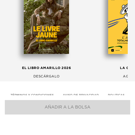
EL LIBRO AMARILLO 2026
LA GAC
DESCÁRGALO
AGOS
TÉRMINOS Y CONDICIONES
AVISO DE PRIVACIDAD
POLITICAS
AÑADIR A LA BOLSA