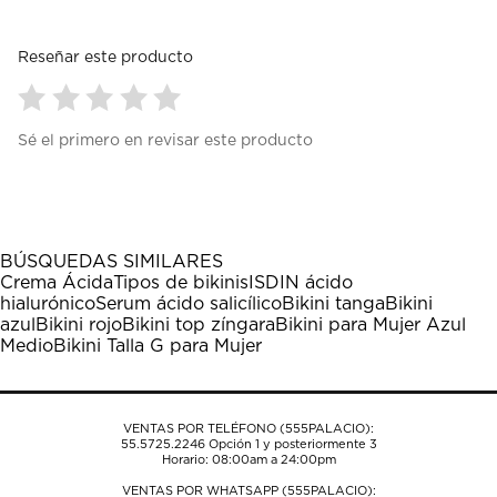
Reseñar este producto
Seleccionar
Seleccionar
Seleccionar
Seleccionar
Seleccionar
Sé el primero en revisar este producto
para
para
para
para
para
calificar
calificar
calificar
calificar
calificar
el
el
el
el
el
artículo
artículo
artículo
artículo
artículo
con
con
con
con
con
1
2
3
4
5
BÚSQUEDAS SIMILARES
estrella
estrellas.
estrellas.
estrellas.
estrellas.
Crema Ácida
Tipos de bikinis
ISDIN ácido
Esta
Esta
Esta
Esta
Esta
hialurónico
Serum ácido salicílico
Bikini tanga
Bikini
acción
acción
acción
acción
acción
azul
Bikini rojo
Bikini top zíngara
Bikini para Mujer Azul
abrirá
abrirá
abrirá
abrirá
abrirá
Medio
Bikini Talla G para Mujer
el
el
el
el
el
formulario
formulario
formulario
formulario
formulario
de
de
de
de
de
envío.
envío.
envío.
envío.
envío.
VENTAS POR TELÉFONO (555PALACIO):
55.5725.2246
Opción 1 y posteriormente 3
Horario: 08:00am a 24:00pm
VENTAS POR WHATSAPP (555PALACIO):