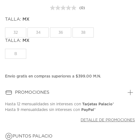
(0)
Sin
puntuación.
TALLA:
MX
Enlace
en
la
32
34
36
38
misma
página.
TALLA:
MX
B
Envío gratis en compras superiores a $399.00 M.N.
PROMOCIONES
Tarjetas Palacio
Hasta
12 mensualidades
sin intereses con
*
PayPal
Hasta
9 mensualidades
sin intereses con
*
DETALLE DE PROMOCIONES
PUNTOS PALACIO