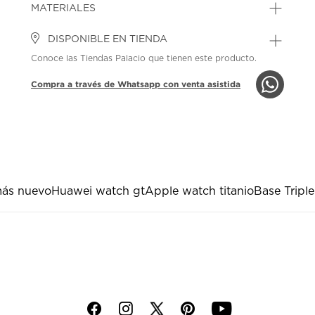
MATERIALES
DISPONIBLE EN TIENDA
Conoce las Tiendas Palacio que tienen este producto.
Compra a través de Whatsapp con venta asistida
ás nuevo
Huawei watch gt
Apple watch titanio
Base Triple
f
i
p
y