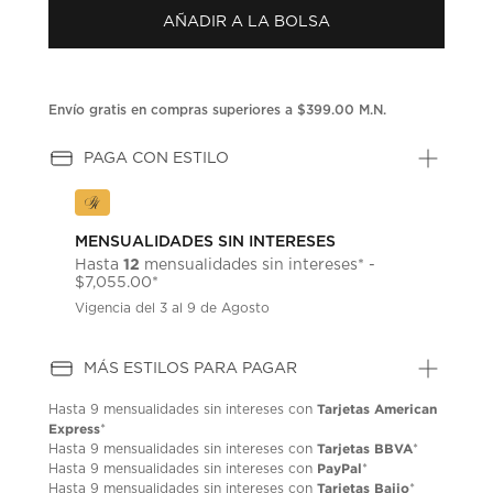
AÑADIR A LA BOLSA
Envío gratis en compras superiores a $399.00 M.N.
PAGA CON ESTILO
MENSUALIDADES SIN INTERESES
12
Hasta
mensualidades sin intereses* -
$7,055.00*
Vigencia del 3 al 9 de Agosto
MÁS ESTILOS PARA PAGAR
Tarjetas American
Hasta
9 mensualidades
sin intereses con
Express
*
Tarjetas BBVA
Hasta
9 mensualidades
sin intereses con
*
PayPal
Hasta
9 mensualidades
sin intereses con
*
Tarjetas Bajio
Hasta
9 mensualidades
sin intereses con
*