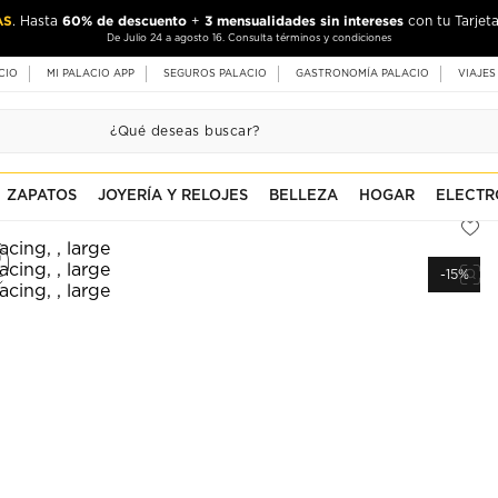
AS
60% de descuento
3 mensualidades sin intereses
. Hasta
+
con tu Tarjeta
De Julio 24 a agosto 16. Consulta términos y condiciones
CIO
MI PALACIO APP
SEGUROS PALACIO
GASTRONOMÍA PALACIO
VIAJES
ZAPATOS
JOYERÍA Y RELOJES
BELLEZA
HOGAR
ELECTR
-15%