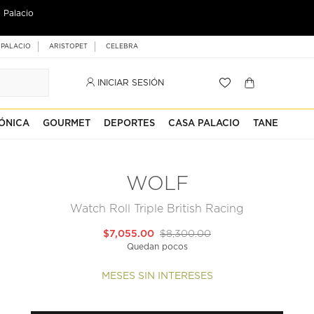
 Palacio
 PALACIO
ARISTOPET
CELEBRA
INICIAR SESIÓN
ÓNICA
GOURMET
DEPORTES
CASA PALACIO
TANE
WOLF
Watch Roll Triple British Racing
$7,055.00
$8,300.00
Quedan pocos
MESES SIN INTERESES