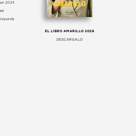
ual 2024
dad
Búsqueda
LA 
EL LIBRO AMARILLO 2026
AG
DESCÁRGALO