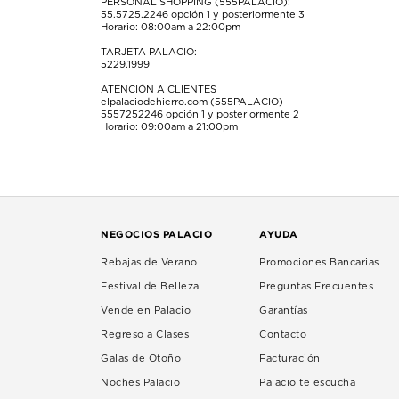
PERSONAL SHOPPING (555PALACIO):
55.5725.2246
opción 1 y posteriormente 3
Horario: 08:00am a 22:00pm
TARJETA PALACIO:
5229.1999
ATENCIÓN A CLIENTES
elpalaciodehierro.com (555PALACIO)
5557252246
opción 1 y posteriormente 2
Horario: 09:00am a 21:00pm
NEGOCIOS PALACIO
AYUDA
Rebajas de Verano
Promociones Bancarias
Festival de Belleza
Preguntas Frecuentes
Vende en Palacio
Garantías
Regreso a Clases
Contacto
Galas de Otoño
Facturación
Noches Palacio
Palacio te escucha