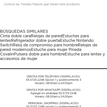
Conoce las Tiendas Palacio que tienen este producto.
BÚSQUEDAS SIMILARES
Cinta doble cara
Relojes de pared
Estuches para
lentes
Refrigerador doble puerta
Estuche Nintendo
Switch
Reloj de compromiso para hombre
Relojes de
pared modernos
Estuche para mujer Pineda
Covalin
Pulsera doble para hombre
Estuche para lentes y
accesorios de mujer
VENTAS POR TELÉFONO (555PALACIO):
55.5725.2246
Opción 1 y posteriormente 3
Horario: 08:00am a 24:00pm
VENTAS POR WHATSAPP (555PALACIO):
Agregar en whatsapp 55.5725.2246
Horario: 08:00am a 24:00pm
PERSONAL SHOPPING (555PALACIO):
55.5725.2246
opción 1 y posteriormente 3