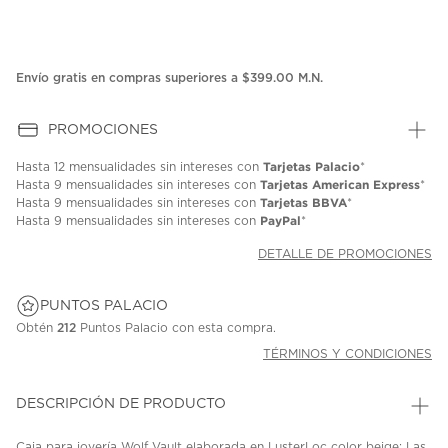
Envío gratis en compras superiores a $399.00 M.N.
PROMOCIONES
Tarjetas Palacio
Hasta
12 mensualidades
sin intereses con
*
Tarjetas American Express
Hasta
9 mensualidades
sin intereses con
*
Tarjetas BBVA
Hasta
9 mensualidades
sin intereses con
*
PayPal
Hasta
9 mensualidades
sin intereses con
*
DETALLE DE PROMOCIONES
PUNTOS PALACIO
Obtén
212
Puntos Palacio con esta compra.
TÉRMINOS Y CONDICIONES
DESCRIPCIÓN DE PRODUCTO
Caja para joyería Wolf Vault elaborada en LusterLoc color beige; Las