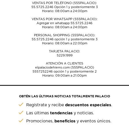
VENTAS POR TELÉFONO (555PALACIO):
55.5725.2246
Opción 1 y posteriormente 3
Horario: 08:00am a 24:00pm
VENTAS POR WHATSAPP (555PALACIO):
Agregar en whatsapp 55.5725.2246
Horario: 08:00am a 24:00pm
PERSONAL SHOPPING (555PALACIO):
55.5725.2246
opción 1 y posteriormente 3
Horario: 08:00am a 22:00pm
TARJETA PALACIO:
5229.1999
ATENCIÓN A CLIENTES
elpalaciodehierro.com (555PALACIO)
5557252246
opción 1 y posteriormente 2
Horario: 09:00am a 21:00pm
OBTÉN LAS ÚLTIMAS NOTICIAS TOTALMENTE PALACIO
descuentos especiales
Regístrate y recibe
.
tendencias
Las últimas
y noticias.
beneficios
Promociones,
y eventos únicos.