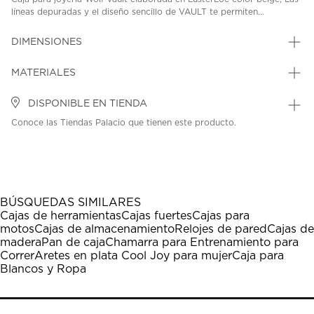
líneas depuradas y el diseño sencillo de VAULT te permiten...
DIMENSIONES
MATERIALES
DISPONIBLE EN TIENDA
Conoce las Tiendas Palacio que tienen este producto.
BÚSQUEDAS SIMILARES
Cajas de herramientas
Cajas fuertes
Cajas para
motos
Cajas de almacenamiento
Relojes de pared
Cajas de
madera
Pan de caja
Chamarra para Entrenamiento para
Correr
Aretes en plata Cool Joy para mujer
Caja para
Blancos y Ropa