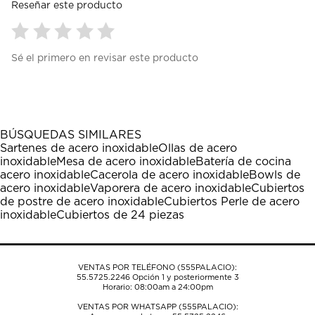
Reseñar este producto
Seleccionar
Seleccionar
Seleccionar
Seleccionar
Seleccionar
Sé el primero en revisar este producto
para
para
para
para
para
calificar
calificar
calificar
calificar
calificar
el
el
el
el
el
artículo
artículo
artículo
artículo
artículo
con
con
con
con
con
1
2
3
4
5
BÚSQUEDAS SIMILARES
estrella
estrellas.
estrellas.
estrellas.
estrellas.
Sartenes de acero inoxidable
Ollas de acero
Esta
Esta
Esta
Esta
Esta
inoxidable
Mesa de acero inoxidable
Batería de cocina
acción
acción
acción
acción
acción
acero inoxidable
Cacerola de acero inoxidable
Bowls de
abrirá
abrirá
abrirá
abrirá
abrirá
acero inoxidable
Vaporera de acero inoxidable
Cubiertos
el
el
el
el
el
de postre de acero inoxidable
Cubiertos Perle de acero
formulario
formulario
formulario
formulario
formulario
inoxidable
Cubiertos de 24 piezas
de
de
de
de
de
envío.
envío.
envío.
envío.
envío.
VENTAS POR TELÉFONO (555PALACIO):
55.5725.2246
Opción 1 y posteriormente 3
Horario: 08:00am a 24:00pm
VENTAS POR WHATSAPP (555PALACIO):