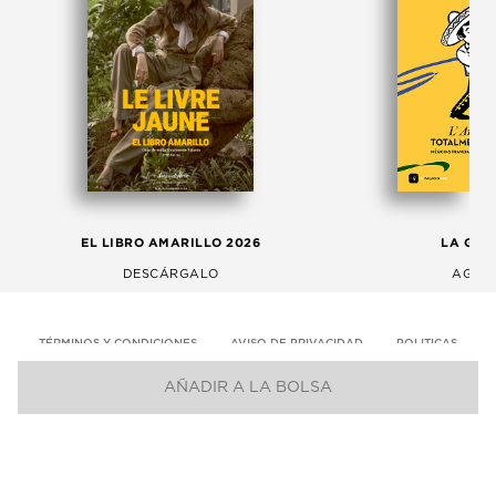
EL LIBRO AMARILLO 2026
LA GAC
DESCÁRGALO
AGOS
TÉRMINOS Y CONDICIONES
AVISO DE PRIVACIDAD
POLITICAS
AÑADIR A LA BOLSA