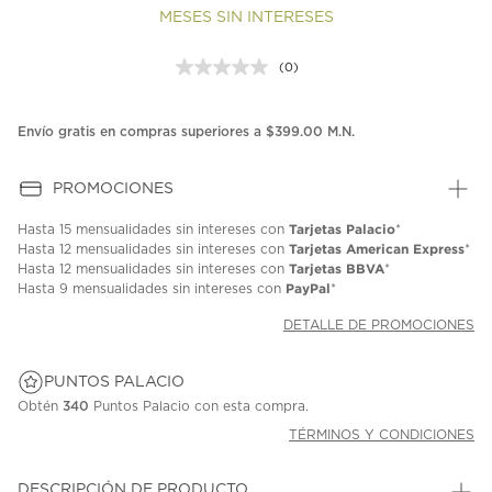
MESES SIN INTERESES
(0)
Sin
puntuación.
Enlace
en
Envío gratis en compras superiores a $399.00 M.N.
la
misma
página.
PROMOCIONES
Tarjetas Palacio
Hasta
15 mensualidades
sin intereses con
*
Tarjetas American Express
Hasta
12 mensualidades
sin intereses con
*
Tarjetas BBVA
Hasta
12 mensualidades
sin intereses con
*
PayPal
Hasta
9 mensualidades
sin intereses con
*
DETALLE DE PROMOCIONES
PUNTOS PALACIO
Obtén
340
Puntos Palacio con esta compra.
TÉRMINOS Y CONDICIONES
DESCRIPCIÓN DE PRODUCTO