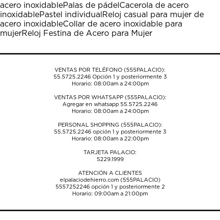
acero inoxidable
Palas de pádel
Cacerola de acero
abrirá
abrirá
abrirá
abrirá
abrirá
inoxidable
Pastel individual
Reloj casual para mujer de
el
el
el
el
el
acero inoxidable
Collar de acero inoxidable para
formulario
formulario
formulario
formulario
formulario
mujer
Reloj Festina de Acero para Mujer
de
de
de
de
de
envío.
envío.
envío.
envío.
envío.
VENTAS POR TELÉFONO (555PALACIO):
55.5725.2246
Opción 1 y posteriormente 3
Horario: 08:00am a 24:00pm
VENTAS POR WHATSAPP (555PALACIO):
Agregar en whatsapp 55.5725.2246
Horario: 08:00am a 24:00pm
PERSONAL SHOPPING (555PALACIO):
55.5725.2246
opción 1 y posteriormente 3
Horario: 08:00am a 22:00pm
TARJETA PALACIO:
5229.1999
ATENCIÓN A CLIENTES
elpalaciodehierro.com (555PALACIO)
5557252246
opción 1 y posteriormente 2
Horario: 09:00am a 21:00pm