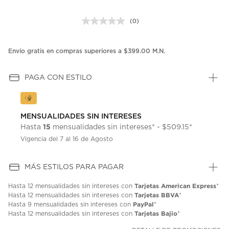
(0)
Sin
puntuación.
Enlace
en
Envío gratis en compras superiores a $399.00 M.N.
la
misma
página.
PAGA CON ESTILO
MENSUALIDADES SIN INTERESES
15
Hasta
mensualidades sin intereses* - $509.15*
Vigencia del 7 al 16 de Agosto
MÁS ESTILOS PARA PAGAR
Tarjetas American Express
Hasta
12 mensualidades
sin intereses con
*
Tarjetas BBVA
Hasta
12 mensualidades
sin intereses con
*
PayPal
Hasta
9 mensualidades
sin intereses con
*
Tarjetas Bajio
Hasta
12 mensualidades
sin intereses con
*