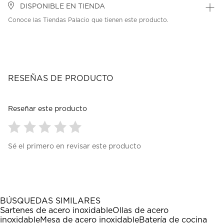
DISPONIBLE EN TIENDA
Conoce las Tiendas Palacio que tienen este producto.
RESEÑAS DE PRODUCTO
Reseñar este producto
Seleccionar
Seleccionar
Seleccionar
Seleccionar
Seleccionar
Sé el primero en revisar este producto
para
para
para
para
para
calificar
calificar
calificar
calificar
calificar
el
el
el
el
el
artículo
artículo
artículo
artículo
artículo
con
con
con
con
con
1
2
3
4
5
BÚSQUEDAS SIMILARES
estrella
estrellas.
estrellas.
estrellas.
estrellas.
Sartenes de acero inoxidable
Ollas de acero
Esta
Esta
Esta
Esta
Esta
inoxidable
Mesa de acero inoxidable
Batería de cocina
acción
acción
acción
acción
acción