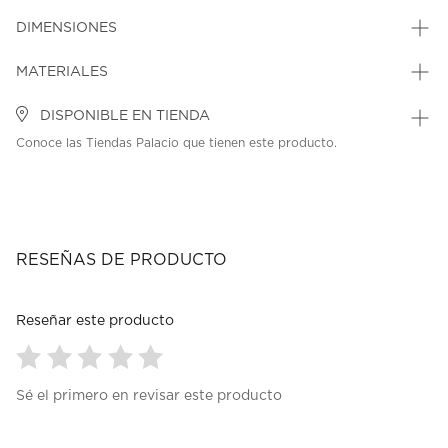
DIMENSIONES
MATERIALES
DISPONIBLE EN TIENDA
Conoce las Tiendas Palacio que tienen este producto.
RESEÑAS DE PRODUCTO
Reseñar este producto
Seleccionar
Seleccionar
Seleccionar
Seleccionar
Seleccionar
Sé el primero en revisar este producto
para
para
para
para
para
calificar
calificar
calificar
calificar
calificar
el
el
el
el
el