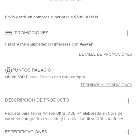
Sin
puntuación.
Enlace
en
Envío gratis en compras superiores a $399.00 M.N.
la
misma
página.
PROMOCIONES
PayPal
Hasta
9 mensualidades
sin intereses con
*
DETALLE DE PROMOCIONES
PUNTOS PALACIO
Obtén
580
Puntos Palacio con esta compra.
TÉRMINOS Y CONDICIONES
DESCRIPCIÓN DE PRODUCTO
Raqueta para tennis Wilson Ultra 100L V4 elaborada en fibra de
carbono con grafito trenzado y basalto; La Ultra 100L v4 ofrece ...
ESPECIFICACIONES