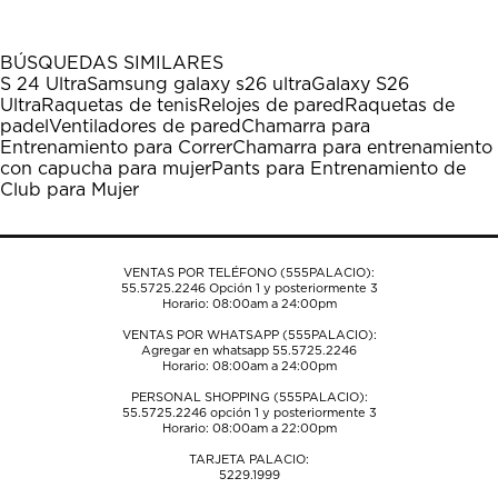
artículo
artículo
artículo
artículo
artículo
con
con
con
con
con
1
2
3
4
5
BÚSQUEDAS SIMILARES
estrella
estrellas.
estrellas.
estrellas.
estrellas.
S 24 Ultra
Samsung galaxy s26 ultra
Galaxy S26
Esta
Esta
Esta
Esta
Esta
Ultra
Raquetas de tenis
Relojes de pared
Raquetas de
acción
acción
acción
acción
acción
padel
Ventiladores de pared
Chamarra para
abrirá
abrirá
abrirá
abrirá
abrirá
Entrenamiento para Correr
Chamarra para entrenamiento
el
el
el
el
el
con capucha para mujer
Pants para Entrenamiento de
formulario
formulario
formulario
formulario
formulario
Club para Mujer
de
de
de
de
de
envío.
envío.
envío.
envío.
envío.
VENTAS POR TELÉFONO (555PALACIO):
55.5725.2246
Opción 1 y posteriormente 3
Horario: 08:00am a 24:00pm
VENTAS POR WHATSAPP (555PALACIO):
Agregar en whatsapp 55.5725.2246
Horario: 08:00am a 24:00pm
PERSONAL SHOPPING (555PALACIO):
55.5725.2246
opción 1 y posteriormente 3
Horario: 08:00am a 22:00pm
TARJETA PALACIO:
5229.1999