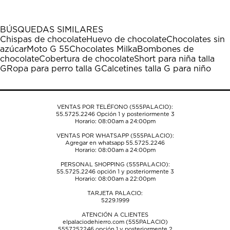
artículo
artículo
artículo
artículo
artículo
con
con
con
con
con
1
2
3
4
5
BÚSQUEDAS SIMILARES
estrella
estrellas.
estrellas.
estrellas.
estrellas.
Chispas de chocolate
Huevo de chocolate
Chocolates sin
Esta
Esta
Esta
Esta
Esta
azúcar
Moto G 55
Chocolates Milka
Bombones de
acción
acción
acción
acción
acción
chocolate
Cobertura de chocolate
Short para niña talla
abrirá
abrirá
abrirá
abrirá
abrirá
G
Ropa para perro talla G
Calcetines talla G para niño
el
el
el
el
el
formulario
formulario
formulario
formulario
formulario
de
de
de
de
de
envío.
envío.
envío.
envío.
envío.
VENTAS POR TELÉFONO (555PALACIO):
55.5725.2246
Opción 1 y posteriormente 3
Horario: 08:00am a 24:00pm
VENTAS POR WHATSAPP (555PALACIO):
Agregar en whatsapp 55.5725.2246
Horario: 08:00am a 24:00pm
PERSONAL SHOPPING (555PALACIO):
55.5725.2246
opción 1 y posteriormente 3
Horario: 08:00am a 22:00pm
TARJETA PALACIO:
5229.1999
ATENCIÓN A CLIENTES
elpalaciodehierro.com (555PALACIO)
5557252246
opción 1 y posteriormente 2