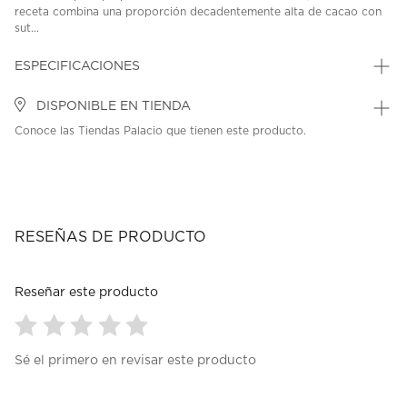
receta combina una proporción decadentemente alta de cacao con
sut...
ESPECIFICACIONES
DISPONIBLE EN TIENDA
Conoce las Tiendas Palacio que tienen este producto.
RESEÑAS DE PRODUCTO
Reseñar este producto
Seleccionar
Seleccionar
Seleccionar
Seleccionar
Seleccionar
Sé el primero en revisar este producto
para
para
para
para
para
calificar
calificar
calificar
calificar
calificar
el
el
el
el
el