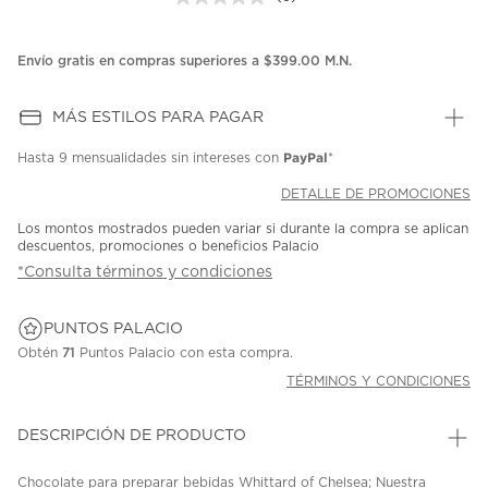
Sin
puntuación.
Enlace
en
Envío gratis en compras superiores a $399.00 M.N.
la
misma
página.
MÁS ESTILOS PARA PAGAR
PayPal
Hasta
9 mensualidades
sin intereses con
*
DETALLE DE PROMOCIONES
Los montos mostrados pueden variar si durante la compra se aplican
descuentos, promociones o beneficios Palacio
*Consulta términos y condiciones
PUNTOS PALACIO
Obtén
71
Puntos Palacio con esta compra.
TÉRMINOS Y CONDICIONES
DESCRIPCIÓN DE PRODUCTO
Chocolate para preparar bebidas Whittard of Chelsea; Nuestra