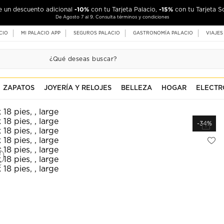
-10%
-15%
de un descuento adicional
con tu Tarjeta Palacio,
con tu Tarjeta S
De Agosto 7 al 9. Consulta términos y condiciones
CIO
MI PALACIO APP
SEGUROS PALACIO
GASTRONOMÍA PALACIO
VIAJES
ZAPATOS
JOYERÍA Y RELOJES
BELLEZA
HOGAR
ELECTR
-34%