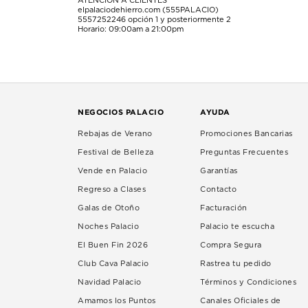
ATENCIÓN A CLIENTES
elpalaciodehierro.com (555PALACIO)
5557252246
opción 1 y posteriormente 2
Horario: 09:00am a 21:00pm
NEGOCIOS PALACIO
AYUDA
Rebajas de Verano
Promociones Bancarias
Festival de Belleza
Preguntas Frecuentes
Vende en Palacio
Garantías
Regreso a Clases
Contacto
Galas de Otoño
Facturación
Noches Palacio
Palacio te escucha
El Buen Fin 2026
Compra Segura
Club Cava Palacio
Rastrea tu pedido
Navidad Palacio
Términos y Condiciones
Amamos los Puntos
Canales Oficiales de