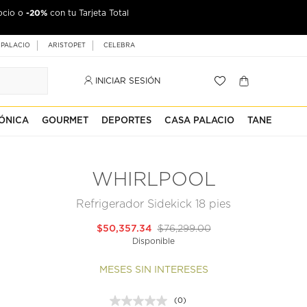
-20%
ocio o
con tu Tarjeta Total
 PALACIO
ARISTOPET
CELEBRA
INICIAR SESIÓN
ÓNICA
GOURMET
DEPORTES
CASA PALACIO
TANE
WHIRLPOOL
Refrigerador Sidekick 18 pies
$50,357.34
$76,299.00
Disponible
MESES SIN INTERESES
(0)
Sin