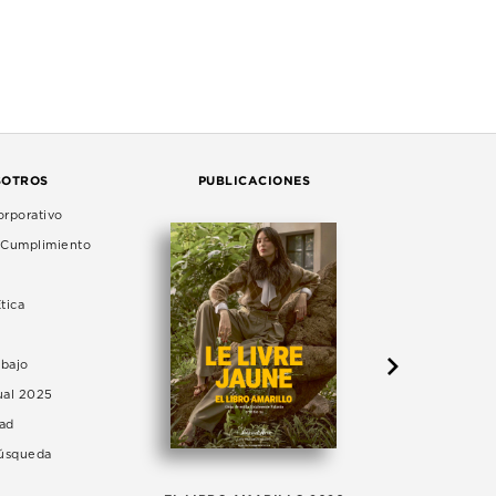
SOTROS
PUBLICACIONES
rporativo
e Cumplimiento
tica
abajo
ual 2025
dad
Búsqueda
LA 