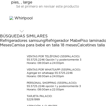
Seleccionar
Seleccionar
Seleccionar
Seleccionar
Seleccionar
Sé el primero en revisar este producto
para
para
para
para
para
calificar
calificar
calificar
calificar
calificar
el
el
el
el
el
artículo
artículo
artículo
artículo
artículo
con
con
con
con
con
1
2
3
4
5
estrella
estrellas.
estrellas.
estrellas.
estrellas.
BÚSQUEDAS SIMILARES
Esta
Esta
Esta
Esta
Esta
Refrigeradores samsung
Refrigerador Mabe
Piso laminad
acción
acción
acción
acción
acción
Meses
Camisa para bebé en talla 18 meses
Calcetines tall
abrirá
abrirá
abrirá
abrirá
abrirá
el
el
el
el
el
formulario
formulario
formulario
formulario
formulario
VENTAS POR TELÉFONO (555PALACIO):
55.5725.2246
Opción 1 y posteriormente 3
de
de
de
de
de
Horario: 08:00am a 24:00pm
envío.
envío.
envío.
envío.
envío.
VENTAS POR WHATSAPP (555PALACIO):
Agregar en whatsapp 55.5725.2246
Horario: 08:00am a 24:00pm
PERSONAL SHOPPING (555PALACIO):
55.5725.2246
opción 1 y posteriormente 3
Horario: 08:00am a 22:00pm
TARJETA PALACIO:
5229.1999