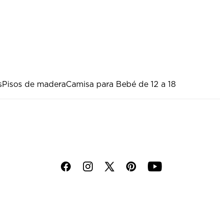
s
Pisos de madera
Camisa para Bebé de 12 a 18
f
i
p
y