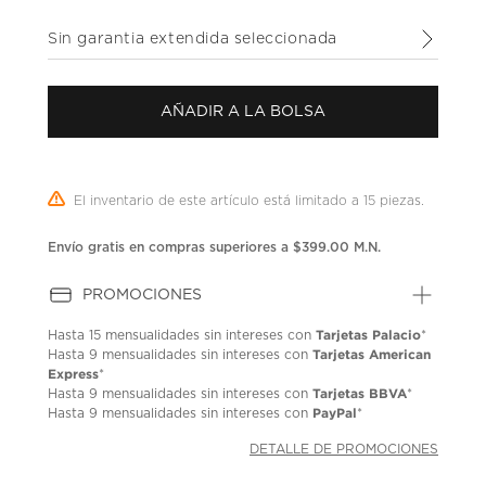
puntuación.
Enlace
Sin garantia extendida seleccionada
en
la
misma
página.
AÑADIR A LA BOLSA
El inventario de este artículo está limitado a 15 piezas.
Envío gratis en compras superiores a $399.00 M.N.
PROMOCIONES
Tarjetas Palacio
Hasta
15 mensualidades
sin intereses con
*
Tarjetas American
Hasta
9 mensualidades
sin intereses con
Express
*
Tarjetas BBVA
Hasta
9 mensualidades
sin intereses con
*
PayPal
Hasta
9 mensualidades
sin intereses con
*
DETALLE DE PROMOCIONES