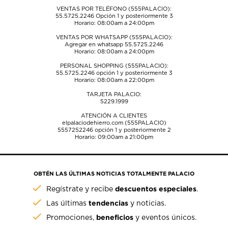
VENTAS POR TELÉFONO (555PALACIO):
55.5725.2246
Opción 1 y posteriormente 3
Horario: 08:00am a 24:00pm
VENTAS POR WHATSAPP (555PALACIO):
Agregar en whatsapp 55.5725.2246
Horario: 08:00am a 24:00pm
PERSONAL SHOPPING (555PALACIO):
55.5725.2246
opción 1 y posteriormente 3
Horario: 08:00am a 22:00pm
TARJETA PALACIO:
5229.1999
ATENCIÓN A CLIENTES
elpalaciodehierro.com (555PALACIO)
5557252246
opción 1 y posteriormente 2
Horario: 09:00am a 21:00pm
OBTÉN LAS ÚLTIMAS NOTICIAS TOTALMENTE PALACIO
descuentos especiales
Regístrate y recibe
.
tendencias
Las últimas
y noticias.
beneficios
Promociones,
y eventos únicos.