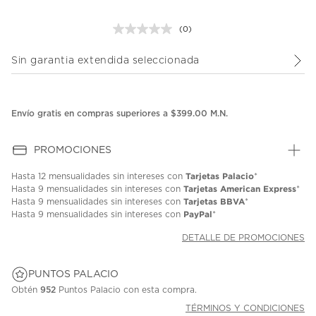
(0)
Sin
puntuación.
Enlace
Sin garantia extendida seleccionada
en
la
misma
página.
Envío gratis en compras superiores a $399.00 M.N.
PROMOCIONES
Tarjetas Palacio
Hasta
12 mensualidades
sin intereses con
*
Tarjetas American Express
Hasta
9 mensualidades
sin intereses con
*
Tarjetas BBVA
Hasta
9 mensualidades
sin intereses con
*
PayPal
Hasta
9 mensualidades
sin intereses con
*
DETALLE DE PROMOCIONES
PUNTOS PALACIO
Obtén
952
Puntos Palacio con esta compra.
TÉRMINOS Y CONDICIONES