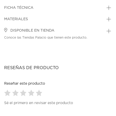
FICHA TÉCNICA
MATERIALES
DISPONIBLE EN TIENDA
Conoce las Tiendas Palacio que tienen este producto.
RESEÑAS DE PRODUCTO
Reseñar este producto
Seleccionar
Seleccionar
Seleccionar
Seleccionar
Seleccionar
Sé el primero en revisar este producto
para
para
para
para
para
calificar
calificar
calificar
calificar
calificar
el
el
el
el
el