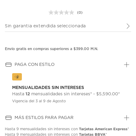
(0)
Sin
puntuación.
Enlace
Sin garantia extendida seleccionada
en
la
misma
página.
Envío gratis en compras superiores a $399.00 M.N.
PAGA CON ESTILO
MENSUALIDADES SIN INTERESES
12
Hasta
mensualidades sin intereses* - $5,590.00*
Vigencia del 3 al 9 de Agosto
MÁS ESTILOS PARA PAGAR
Tarjetas American Express
Hasta
9 mensualidades
sin intereses con
*
Tarjetas BBVA
Hasta
9 mensualidades
sin intereses con
*