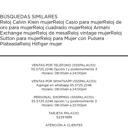
artículo
artículo
artículo
artículo
artículo
con
con
con
con
con
1
2
3
4
5
BÚSQUEDAS SIMILARES
estrella
estrellas.
estrellas.
estrellas.
estrellas.
Reloj Calvin Klein mujer
Reloj Casio para mujer
Reloj de
Esta
Esta
Esta
Esta
Esta
oro para mujer
Reloj cuadrado mujer
Reloj Armani
acción
acción
acción
acción
acción
Exchange mujer
Reloj de mesa
Reloj vintage mujer
Reloj
abrirá
abrirá
abrirá
abrirá
abrirá
Sutton para mujer
Reloj para Mujer con Pulsera
el
el
el
el
el
Plateada
Reloj Hilfiger mujer
formulario
formulario
formulario
formulario
formulario
de
de
de
de
de
envío.
envío.
envío.
envío.
envío.
VENTAS POR TELÉFONO (555PALACIO):
55.5725.2246
Opción 1 y posteriormente 3
Horario: 08:00am a 24:00pm
VENTAS POR WHATSAPP (555PALACIO):
Agregar en whatsapp 55.5725.2246
Horario: 08:00am a 24:00pm
PERSONAL SHOPPING (555PALACIO):
55.5725.2246
opción 1 y posteriormente 3
Horario: 08:00am a 22:00pm
TARJETA PALACIO:
5229.1999
ATENCIÓN A CLIENTES