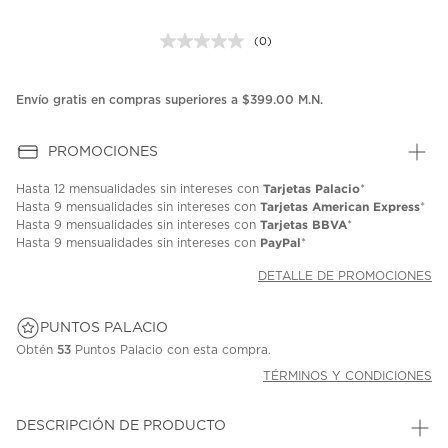
(0)
Sin
puntuación.
Enlace
en
Envío gratis en compras superiores a $399.00 M.N.
la
misma
página.
PROMOCIONES
Tarjetas Palacio
Hasta
12 mensualidades
sin intereses con
*
Tarjetas American Express
Hasta
9 mensualidades
sin intereses con
*
Tarjetas BBVA
Hasta
9 mensualidades
sin intereses con
*
PayPal
Hasta
9 mensualidades
sin intereses con
*
DETALLE DE PROMOCIONES
PUNTOS PALACIO
Obtén
53
Puntos Palacio con esta compra.
TÉRMINOS Y CONDICIONES
DESCRIPCIÓN DE PRODUCTO