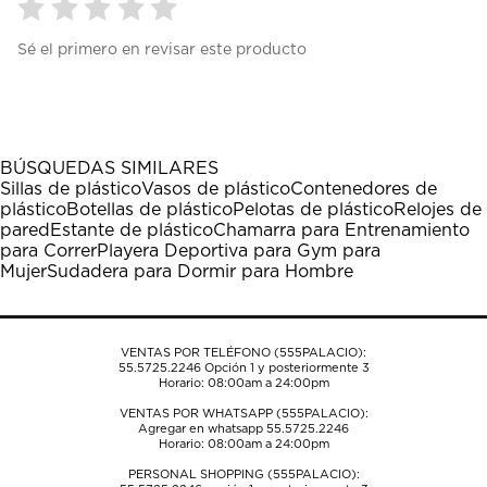
Seleccionar
Seleccionar
Seleccionar
Seleccionar
Seleccionar
Sé el primero en revisar este producto
para
para
para
para
para
calificar
calificar
calificar
calificar
calificar
el
el
el
el
el
artículo
artículo
artículo
artículo
artículo
con
con
con
con
con
1
2
3
4
5
BÚSQUEDAS SIMILARES
estrella
estrellas.
estrellas.
estrellas.
estrellas.
Sillas de plástico
Vasos de plástico
Contenedores de
Esta
Esta
Esta
Esta
Esta
plástico
Botellas de plástico
Pelotas de plástico
Relojes de
acción
acción
acción
acción
acción
pared
Estante de plástico
Chamarra para Entrenamiento
abrirá
abrirá
abrirá
abrirá
abrirá
para Correr
Playera Deportiva para Gym para
el
el
el
el
el
Mujer
Sudadera para Dormir para Hombre
formulario
formulario
formulario
formulario
formulario
de
de
de
de
de
envío.
envío.
envío.
envío.
envío.
VENTAS POR TELÉFONO (555PALACIO):
55.5725.2246
Opción 1 y posteriormente 3
Horario: 08:00am a 24:00pm
VENTAS POR WHATSAPP (555PALACIO):
Agregar en whatsapp 55.5725.2246
Horario: 08:00am a 24:00pm
PERSONAL SHOPPING (555PALACIO):