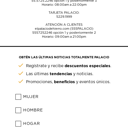
55.5725.2246
opción 1 y posteriormente 3
Horario: 08:00am a 22:00pm
TARJETA PALACIO:
5229.1999
ATENCIÓN A CLIENTES
elpalaciodehierro.com (555PALACIO)
5557252246
opción 1 y posteriormente 2
Horario: 09:00am a 21:00pm
OBTÉN LAS ÚLTIMAS NOTICIAS TOTALMENTE PALACIO
descuentos especiales
Regístrate y recibe
.
tendencias
Las últimas
y noticias.
beneficios
Promociones,
y eventos únicos.
MUJER
HOMBRE
HOGAR