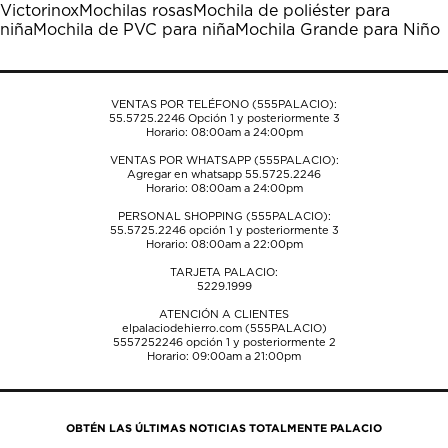
Victorinox
Mochilas rosas
Mochila de poliéster para
abrirá
abrirá
abrirá
abrirá
abrirá
niña
Mochila de PVC para niña
Mochila Grande para Niño
el
el
el
el
el
formulario
formulario
formulario
formulario
formulario
de
de
de
de
de
envío.
envío.
envío.
envío.
envío.
VENTAS POR TELÉFONO (555PALACIO):
55.5725.2246
Opción 1 y posteriormente 3
Horario: 08:00am a 24:00pm
VENTAS POR WHATSAPP (555PALACIO):
Agregar en whatsapp 55.5725.2246
Horario: 08:00am a 24:00pm
PERSONAL SHOPPING (555PALACIO):
55.5725.2246
opción 1 y posteriormente 3
Horario: 08:00am a 22:00pm
TARJETA PALACIO:
5229.1999
ATENCIÓN A CLIENTES
elpalaciodehierro.com (555PALACIO)
5557252246
opción 1 y posteriormente 2
Horario: 09:00am a 21:00pm
OBTÉN LAS ÚLTIMAS NOTICIAS TOTALMENTE PALACIO