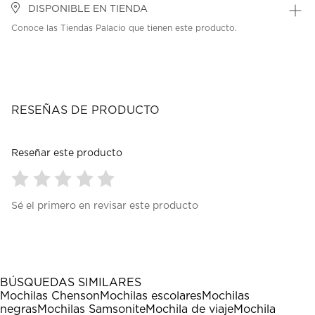
DISPONIBLE EN TIENDA
Conoce las Tiendas Palacio que tienen este producto.
RESEÑAS DE PRODUCTO
Reseñar este producto
Seleccionar
Seleccionar
Seleccionar
Seleccionar
Seleccionar
Sé el primero en revisar este producto
para
para
para
para
para
calificar
calificar
calificar
calificar
calificar
el
el
el
el
el
artículo
artículo
artículo
artículo
artículo
con
con
con
con
con
1
2
3
4
5
BÚSQUEDAS SIMILARES
estrella
estrellas.
estrellas.
estrellas.
estrellas.
Mochilas Chenson
Mochilas escolares
Mochilas
Esta
Esta
Esta
Esta
Esta
negras
Mochilas Samsonite
Mochila de viaje
Mochila
acción
acción
acción
acción
acción