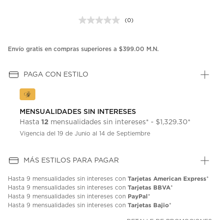
(0)
Sin
puntuación.
Enlace
en
Envío gratis en compras superiores a $399.00 M.N.
la
misma
página.
PAGA CON ESTILO
MENSUALIDADES SIN INTERESES
12
Hasta
mensualidades sin intereses* - $1,329.30*
Vigencia del 19 de Junio al 14 de Septiembre
MÁS ESTILOS PARA PAGAR
Tarjetas American Express
Hasta
9 mensualidades
sin intereses con
*
Tarjetas BBVA
Hasta
9 mensualidades
sin intereses con
*
PayPal
Hasta
9 mensualidades
sin intereses con
*
Tarjetas Bajio
Hasta
9 mensualidades
sin intereses con
*