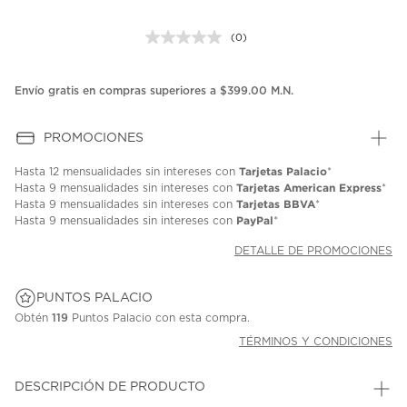
(0)
Sin
puntuación.
Enlace
en
Envío gratis en compras superiores a $399.00 M.N.
la
misma
página.
PROMOCIONES
Tarjetas Palacio
Hasta
12 mensualidades
sin intereses con
*
Tarjetas American Express
Hasta
9 mensualidades
sin intereses con
*
Tarjetas BBVA
Hasta
9 mensualidades
sin intereses con
*
PayPal
Hasta
9 mensualidades
sin intereses con
*
DETALLE DE PROMOCIONES
PUNTOS PALACIO
Obtén
119
Puntos Palacio con esta compra.
TÉRMINOS Y CONDICIONES
DESCRIPCIÓN DE PRODUCTO