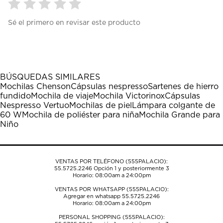
Seleccionar
Seleccionar
Seleccionar
Seleccionar
Seleccionar
Sé el primero en revisar este producto
para
para
para
para
para
calificar
calificar
calificar
calificar
calificar
el
el
el
el
el
artículo
artículo
artículo
artículo
artículo
con
con
con
con
con
1
2
3
4
5
BÚSQUEDAS SIMILARES
estrella
estrellas.
estrellas.
estrellas.
estrellas.
Mochilas Chenson
Cápsulas nespresso
Sartenes de hierro
Esta
Esta
Esta
Esta
Esta
fundido
Mochila de viaje
Mochila Victorinox
Cápsulas
acción
acción
acción
acción
acción
Nespresso Vertuo
Mochilas de piel
Lámpara colgante de
abrirá
abrirá
abrirá
abrirá
abrirá
60 W
Mochila de poliéster para niña
Mochila Grande para
el
el
el
el
el
Niño
formulario
formulario
formulario
formulario
formulario
de
de
de
de
de
envío.
envío.
envío.
envío.
envío.
VENTAS POR TELÉFONO (555PALACIO):
55.5725.2246
Opción 1 y posteriormente 3
Horario: 08:00am a 24:00pm
VENTAS POR WHATSAPP (555PALACIO):
Agregar en whatsapp 55.5725.2246
Horario: 08:00am a 24:00pm
PERSONAL SHOPPING (555PALACIO):