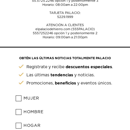
55.5725.2246
opción 1 y posteriormente 3
Horario: 08:00am a 22:00pm
TARJETA PALACIO:
5229.1999
ATENCIÓN A CLIENTES
elpalaciodehierro.com (555PALACIO)
5557252246
opción 1 y posteriormente 2
Horario: 09:00am a 21:00pm
OBTÉN LAS ÚLTIMAS NOTICIAS TOTALMENTE PALACIO
descuentos especiales
Regístrate y recibe
.
tendencias
Las últimas
y noticias.
beneficios
Promociones,
y eventos únicos.
MUJER
HOMBRE
HOGAR