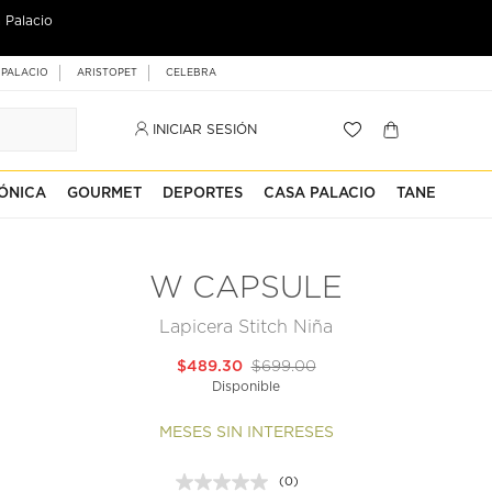
 Palacio
 PALACIO
ARISTOPET
CELEBRA
INICIAR SESIÓN
ÓNICA
GOURMET
DEPORTES
CASA PALACIO
TANE
W CAPSULE
Lapicera Stitch Niña
$489.30
$699.00
Disponible
MESES SIN INTERESES
(0)
Sin