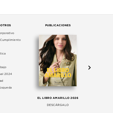
SOTROS
PUBLICACIONES
rporativo
e Cumplimiento
tica
abajo
ual 2024
dad
Búsqueda
LA 
EL LIBRO AMARILLO 2026
AG
DESCÁRGALO