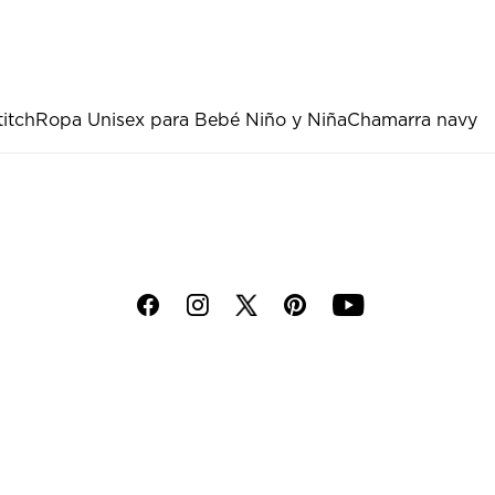
titch
Ropa Unisex para Bebé Niño y Niña
Chamarra navy
f
i
p
y