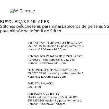
el
el
el
el
el
artículo
artículo
artículo
artículo
artículo
con
con
con
con
con
1
2
3
4
5
estrella
estrellas.
estrellas.
estrellas.
estrellas.
BÚSQUEDAS SIMILARES
Esta
Esta
Esta
Esta
Esta
Stitches peluche
Tenis para niñas
Lapiceros de gel
Tenis St
acción
acción
acción
acción
acción
para niña
Gorra Infantil de Stitch
abrirá
abrirá
abrirá
abrirá
abrirá
el
el
el
el
el
formulario
formulario
formulario
formulario
formulario
VENTAS POR TELÉFONO (555PALACIO):
55.5725.2246
Opción 1 y posteriormente 3
de
de
de
de
de
Horario: 08:00am a 24:00pm
envío.
envío.
envío.
envío.
envío.
VENTAS POR WHATSAPP (555PALACIO):
Agregar en whatsapp 55.5725.2246
Horario: 08:00am a 24:00pm
PERSONAL SHOPPING (555PALACIO):
55.5725.2246
opción 1 y posteriormente 3
Horario: 08:00am a 22:00pm
TARJETA PALACIO:
5229.1999
ATENCIÓN A CLIENTES
elpalaciodehierro.com (555PALACIO)
5557252246
opción 1 y posteriormente 2
Horario: 09:00am a 21:00pm