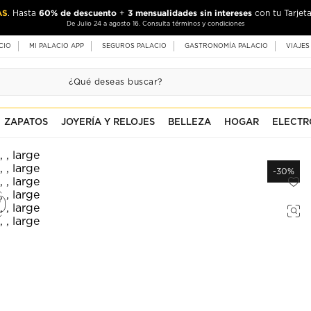
AS
60% de descuento
3 mensualidades sin intereses
. Hasta
+
con tu Tarjeta
De Julio 24 a agosto 16. Consulta términos y condiciones
CIO
MI PALACIO APP
SEGUROS PALACIO
GASTRONOMÍA PALACIO
VIAJES
ZAPATOS
JOYERÍA Y RELOJES
BELLEZA
HOGAR
ELECTR
-30%