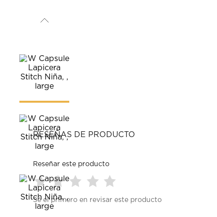
RESEÑAS DE PRODUCTO
Reseñar este producto
Seleccionar
Seleccionar
Seleccionar
Seleccionar
Seleccionar
Sé el primero en revisar este producto
para
para
para
para
para
calificar
calificar
calificar
calificar
calificar