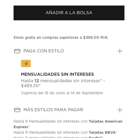
puntuación.
Enlace
AÑADIR A LA BOLSA
en
la
misma
página.
Envío gratis en compras superiores a $399.00 M.N.
PAGA CON ESTILO
MENSUALIDADES SIN INTERESES
12
Hasta
mensualidades sin intereses* -
$489.30*
Vigencia del 19 de Junio al 14 de Septiembre
MÁS ESTILOS PARA PAGAR
Tarjetas American
Hasta
9 mensualidades
sin intereses con
Express
*
Tarjetas BBVA
Hasta
9 mensualidades
sin intereses con
*
PayPal
Hasta
9 mensualidades
sin intereses con
*