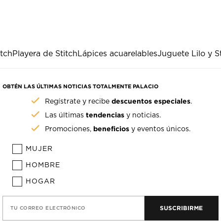
itch
Playera de Stitch
Lápices acuarelables
Juguete Lilo y S
OBTÉN LAS ÚLTIMAS NOTICIAS TOTALMENTE PALACIO
descuentos especiales
Regístrate y recibe
.
tendencias
Las últimas
y noticias.
beneficios
Promociones,
y eventos únicos.
MUJER
HOMBRE
HOGAR
SUSCRIBIRME
TU CORREO ELECTRÓNICO