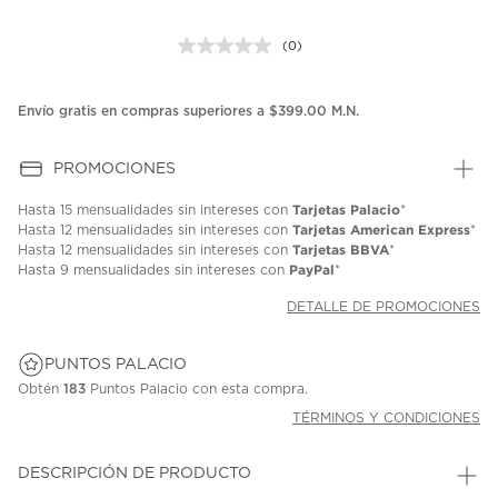
(0)
Sin
puntuación.
Enlace
en
Envío gratis en compras superiores a $399.00 M.N.
la
misma
página.
PROMOCIONES
Tarjetas Palacio
Hasta
15 mensualidades
sin intereses con
*
Tarjetas American Express
Hasta
12 mensualidades
sin intereses con
*
Tarjetas BBVA
Hasta
12 mensualidades
sin intereses con
*
PayPal
Hasta
9 mensualidades
sin intereses con
*
DETALLE DE PROMOCIONES
PUNTOS PALACIO
Obtén
183
Puntos Palacio con esta compra.
TÉRMINOS Y CONDICIONES
DESCRIPCIÓN DE PRODUCTO