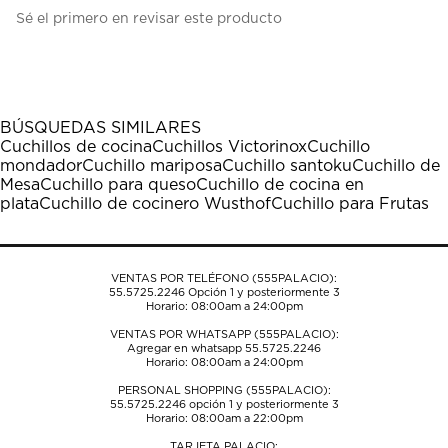
Seleccionar
Seleccionar
Seleccionar
Seleccionar
Seleccionar
Sé el primero en revisar este producto
para
para
para
para
para
calificar
calificar
calificar
calificar
calificar
el
el
el
el
el
artículo
artículo
artículo
artículo
artículo
con
con
con
con
con
1
2
3
4
5
BÚSQUEDAS SIMILARES
estrella
estrellas.
estrellas.
estrellas.
estrellas.
Cuchillos de cocina
Cuchillos Victorinox
Cuchillo
Esta
Esta
Esta
Esta
Esta
mondador
Cuchillo mariposa
Cuchillo santoku
Cuchillo de
acción
acción
acción
acción
acción
Mesa
Cuchillo para queso
Cuchillo de cocina en
abrirá
abrirá
abrirá
abrirá
abrirá
plata
Cuchillo de cocinero Wusthof
Cuchillo para Frutas
el
el
el
el
el
formulario
formulario
formulario
formulario
formulario
de
de
de
de
de
envío.
envío.
envío.
envío.
envío.
VENTAS POR TELÉFONO (555PALACIO):
55.5725.2246
Opción 1 y posteriormente 3
Horario: 08:00am a 24:00pm
VENTAS POR WHATSAPP (555PALACIO):
Agregar en whatsapp 55.5725.2246
Horario: 08:00am a 24:00pm
PERSONAL SHOPPING (555PALACIO):
55.5725.2246
opción 1 y posteriormente 3
Horario: 08:00am a 22:00pm
TARJETA PALACIO: