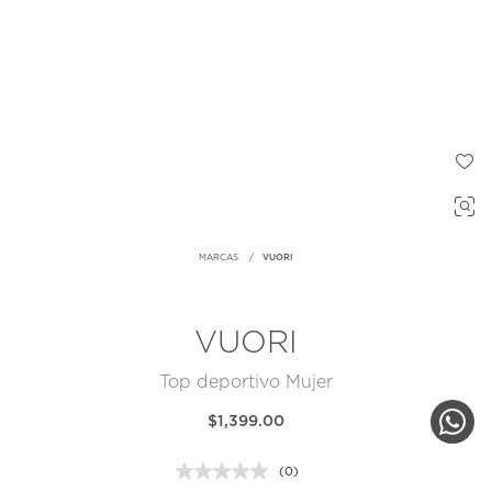
MARCAS
VUORI
VUORI
Top deportivo Mujer
$1,399.00
(0)
Sin