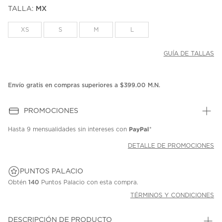
puntuación.
TALLA:
MX
Enlace
en
la
XS
S
M
L
misma
página.
GUÍA DE TALLAS
Envío gratis en compras superiores a $399.00 M.N.
PROMOCIONES
PayPal
Hasta
9 mensualidades
sin intereses con
*
DETALLE DE PROMOCIONES
PUNTOS PALACIO
Obtén
140
Puntos Palacio con esta compra.
TÉRMINOS Y CONDICIONES
DESCRIPCIÓN DE PRODUCTO