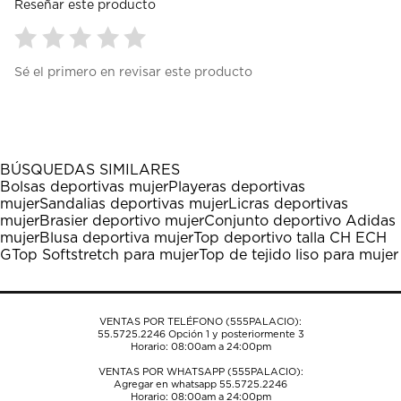
Reseñar este producto
Seleccionar
Seleccionar
Seleccionar
Seleccionar
Seleccionar
Sé el primero en revisar este producto
para
para
para
para
para
calificar
calificar
calificar
calificar
calificar
el
el
el
el
el
artículo
artículo
artículo
artículo
artículo
con
con
con
con
con
1
2
3
4
5
BÚSQUEDAS SIMILARES
estrella
estrellas.
estrellas.
estrellas.
estrellas.
Bolsas deportivas mujer
Playeras deportivas
Esta
Esta
Esta
Esta
Esta
mujer
Sandalias deportivas mujer
Licras deportivas
acción
acción
acción
acción
acción
mujer
Brasier deportivo mujer
Conjunto deportivo Adidas
abrirá
abrirá
abrirá
abrirá
abrirá
mujer
Blusa deportiva mujer
Top deportivo talla CH ECH
el
el
el
el
el
G
Top Softstretch para mujer
Top de tejido liso para mujer
formulario
formulario
formulario
formulario
formulario
de
de
de
de
de
envío.
envío.
envío.
envío.
envío.
VENTAS POR TELÉFONO (555PALACIO):
55.5725.2246
Opción 1 y posteriormente 3
Horario: 08:00am a 24:00pm
VENTAS POR WHATSAPP (555PALACIO):
Agregar en whatsapp 55.5725.2246
Horario: 08:00am a 24:00pm