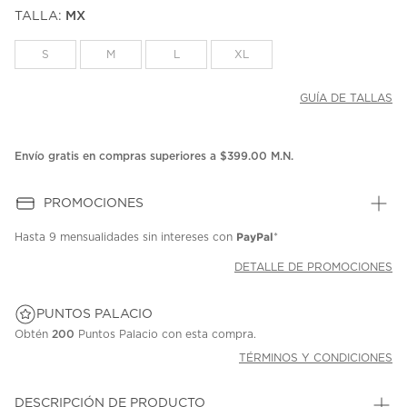
puntuación.
TALLA:
MX
Enlace
en
la
S
M
L
XL
misma
página.
GUÍA DE TALLAS
Envío gratis en compras superiores a $399.00 M.N.
PROMOCIONES
PayPal
Hasta
9 mensualidades
sin intereses con
*
DETALLE DE PROMOCIONES
PUNTOS PALACIO
Obtén
200
Puntos Palacio con esta compra.
TÉRMINOS Y CONDICIONES
DESCRIPCIÓN DE PRODUCTO