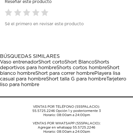
Reseñar este producto
Seleccionar
Seleccionar
Seleccionar
Seleccionar
Seleccionar
Sé el primero en revisar este producto
para
para
para
para
para
calificar
calificar
calificar
calificar
calificar
el
el
el
el
el
artículo
artículo
artículo
artículo
artículo
con
con
con
con
con
1
2
3
4
5
BÚSQUEDAS SIMILARES
estrella
estrellas.
estrellas.
estrellas.
estrellas.
Vaso entrenador
Short corto
Short Blanco
Shorts
Esta
Esta
Esta
Esta
Esta
deportivos para hombre
Shorts cortos hombre
Short
acción
acción
acción
acción
acción
blanco hombre
Short para correr hombre
Playera lisa
abrirá
abrirá
abrirá
abrirá
abrirá
casual para hombre
Short talla G para hombre
Tarjetero
el
el
el
el
el
liso para hombre
formulario
formulario
formulario
formulario
formulario
de
de
de
de
de
envío.
envío.
envío.
envío.
envío.
VENTAS POR TELÉFONO (555PALACIO):
55.5725.2246
Opción 1 y posteriormente 3
Horario: 08:00am a 24:00pm
VENTAS POR WHATSAPP (555PALACIO):
Agregar en whatsapp 55.5725.2246
Horario: 08:00am a 24:00pm