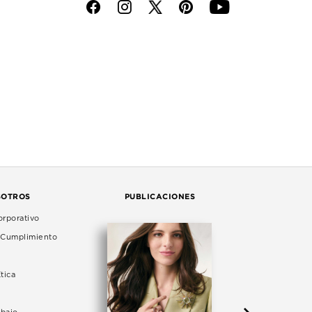
f
i
p
y
SOTROS
PUBLICACIONES
rporativo
e Cumplimiento
tica