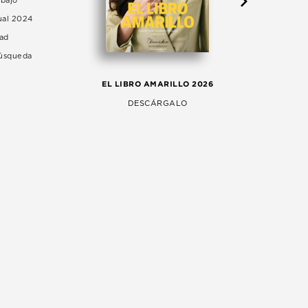
abajo
ual 2024
dad
Búsqueda
LA 
EL LIBRO AMARILLO 2026
AG
DESCÁRGALO