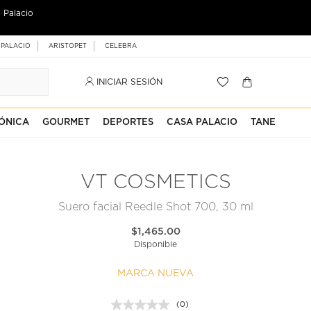
 Palacio
 PALACIO
ARISTOPET
CELEBRA
INICIAR SESIÓN
ÓNICA
GOURMET
DEPORTES
CASA PALACIO
TANE
VT COSMETICS
Suero facial Reedle Shot 700, 30 ml
$1,465.00
Disponible
MARCA NUEVA
(0)
Sin