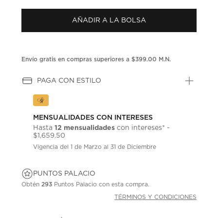
puntuación.
Enlace
AÑADIR A LA BOLSA
en
la
misma
página.
Envío gratis en compras superiores a $399.00 M.N.
PAGA CON ESTILO
MENSUALIDADES CON INTERESES
12 mensualidades
Hasta
con intereses* -
$1,659.50
Vigencia del 1 de Marzo al 31 de Diciembre
PUNTOS PALACIO
Obtén
293
Puntos Palacio con esta compra.
TÉRMINOS Y CONDICIONES