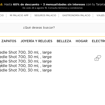
AS
60% de descuento
3 mensualidades sin intereses
. Hasta
+
con tu Tarjeta
De Julio 24 a agosto 16. Consulta términos y condiciones
CIO
MI PALACIO APP
SEGUROS PALACIO
GASTRONOMÍA PALACIO
VIAJES
ZAPATOS
JOYERÍA Y RELOJES
BELLEZA
HOGAR
ELECTR