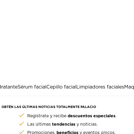
dratante
Sérum facial
Cepillo facial
Limpiadores faciales
Maq
OBTÉN LAS ÚLTIMAS NOTICIAS TOTALMENTE PALACIO
descuentos especiales
Regístrate y recibe
.
tendencias
Las últimas
y noticias.
beneficios
Promociones,
y eventos únicos.