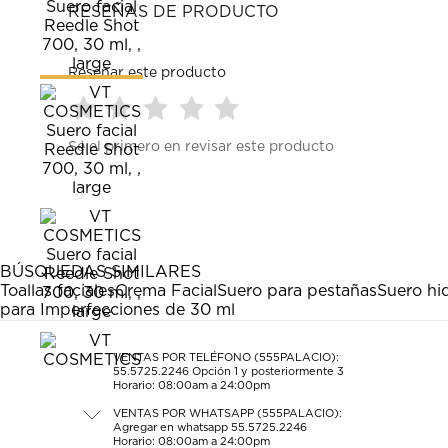
RESEÑAS DE PRODUCTO
Reseñar este producto
Seleccionar
Seleccionar
Seleccionar
Seleccionar
Seleccionar
Sé el primero en revisar este producto
para
para
para
para
para
calificar
calificar
calificar
calificar
calificar
el
el
el
el
el
artículo
artículo
artículo
artículo
artículo
con
con
con
con
con
1
2
3
4
5
estrella
estrellas.
estrellas.
estrellas.
estrellas.
BÚSQUEDAS SIMILARES
Esta
Esta
Esta
Esta
Esta
Toallas faciales
Crema Facial
Suero para pestañas
Suero hi
acción
acción
acción
acción
acción
para Imperfecciones de 30 ml
abrirá
abrirá
abrirá
abrirá
abrirá
el
el
el
el
el
formulario
formulario
formulario
formulario
formulario
VENTAS POR TELÉFONO (555PALACIO):
55.5725.2246
Opción 1 y posteriormente 3
de
de
de
de
de
Horario: 08:00am a 24:00pm
envío.
envío.
envío.
envío.
envío.
VENTAS POR WHATSAPP (555PALACIO):
Agregar en whatsapp 55.5725.2246
Horario: 08:00am a 24:00pm