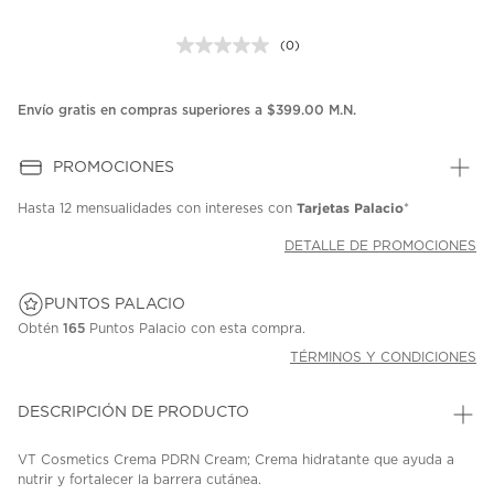
(0)
Sin
puntuación.
Enlace
en
Envío gratis en compras superiores a $399.00 M.N.
la
misma
página.
PROMOCIONES
Tarjetas Palacio
Hasta
12 mensualidades
con intereses con
*
DETALLE DE PROMOCIONES
PUNTOS PALACIO
Obtén
165
Puntos Palacio con esta compra.
TÉRMINOS Y CONDICIONES
DESCRIPCIÓN DE PRODUCTO
VT Cosmetics Crema PDRN Cream; Crema hidratante que ayuda a
nutrir y fortalecer la barrera cutánea.