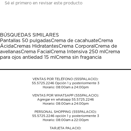
Sé el primero en revisar este producto
para
para
para
para
para
calificar
calificar
calificar
calificar
calificar
el
el
el
el
el
artículo
artículo
artículo
artículo
artículo
con
con
con
con
con
1
2
3
4
5
BÚSQUEDAS SIMILARES
estrella
estrellas.
estrellas.
estrellas.
estrellas.
Pantallas 50 pulgadas
Crema de cacahuate
Crema
Esta
Esta
Esta
Esta
Esta
Ácida
Cremas Hidratantes
Crema Corporal
Crema de
acción
acción
acción
acción
acción
avellanas
Crema Facial
Crema Intensiva 250 ml
Crema
abrirá
abrirá
abrirá
abrirá
abrirá
para ojos antiedad 15 ml
Crema sin fragancia
el
el
el
el
el
formulario
formulario
formulario
formulario
formulario
de
de
de
de
de
envío.
envío.
envío.
envío.
envío.
VENTAS POR TELÉFONO (555PALACIO):
55.5725.2246
Opción 1 y posteriormente 3
Horario: 08:00am a 24:00pm
VENTAS POR WHATSAPP (555PALACIO):
Agregar en whatsapp 55.5725.2246
Horario: 08:00am a 24:00pm
PERSONAL SHOPPING (555PALACIO):
55.5725.2246
opción 1 y posteriormente 3
Horario: 08:00am a 22:00pm
TARJETA PALACIO: