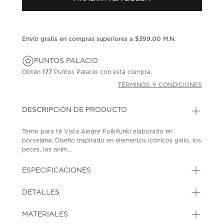
en
la
misma
página.
Envío gratis en compras superiores a $399.00 M.N.
PUNTOS PALACIO
Obtén
177
Puntos Palacio con esta compra.
TÉRMINOS Y CONDICIONES
DESCRIPCIÓN DE PRODUCTO
Terno para té Vista Alegre Folkifunki elaborado en
porcelana; Diseño inspirado en elementos icónicos gallo, los
peces, los anim...
ESPECIFICACIONES
DETALLES
MATERIALES