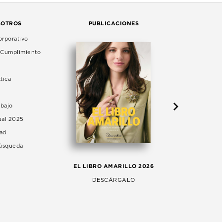
SOTROS
PUBLICACIONES
rporativo
e Cumplimiento
tica
abajo
ual 2025
dad
Búsqueda
LA 
EL LIBRO AMARILLO 2026
AG
DESCÁRGALO