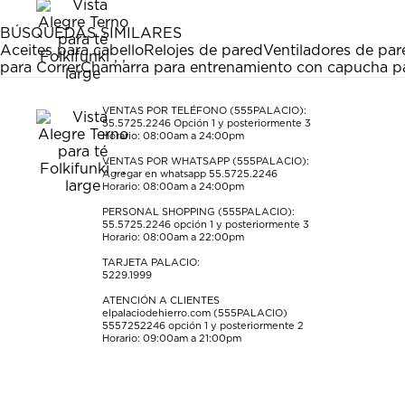
1
2
3
4
5
estrella
estrellas.
estrellas.
estrellas.
estrellas.
BÚSQUEDAS SIMILARES
Esta
Esta
Esta
Esta
Esta
Aceites para cabello
Relojes de pared
Ventiladores de par
acción
acción
acción
acción
acción
para Correr
Chamarra para entrenamiento con capucha p
abrirá
abrirá
abrirá
abrirá
abrirá
el
el
el
el
el
formulario
formulario
formulario
formulario
formulario
VENTAS POR TELÉFONO (555PALACIO):
55.5725.2246
Opción 1 y posteriormente 3
de
de
de
de
de
Horario: 08:00am a 24:00pm
envío.
envío.
envío.
envío.
envío.
VENTAS POR WHATSAPP (555PALACIO):
Agregar en whatsapp 55.5725.2246
Horario: 08:00am a 24:00pm
PERSONAL SHOPPING (555PALACIO):
55.5725.2246
opción 1 y posteriormente 3
Horario: 08:00am a 22:00pm
TARJETA PALACIO:
5229.1999
ATENCIÓN A CLIENTES
elpalaciodehierro.com (555PALACIO)
5557252246
opción 1 y posteriormente 2
Horario: 09:00am a 21:00pm