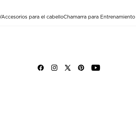
V
Accesorios para el cabello
Chamarra para Entrenamiento
f
i
p
y