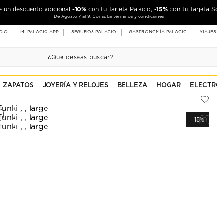
-10%
-15%
de un descuento adicional
con tu Tarjeta Palacio,
con tu Tarjeta S
De Agosto 7 al 9. Consulta términos y condiciones
CIO
MI PALACIO APP
SEGUROS PALACIO
GASTRONOMÍA PALACIO
VIAJES
ZAPATOS
JOYERÍA Y RELOJES
BELLEZA
HOGAR
ELECTR
-15%