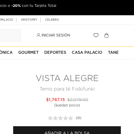
-20%
ocio o
con tu Tarjeta Total
 PALACIO
ARISTOPET
CELEBRA
INICIAR SESIÓN
ÓNICA
GOURMET
DEPORTES
CASA PALACIO
TANE
VISTA ALEGRE
Terno para té Folkifunki
$1,767.15
$2,079.00
Quedan pocos
(0)
Sin
puntuación.
Enlace
AÑADIR A LA BOLSA