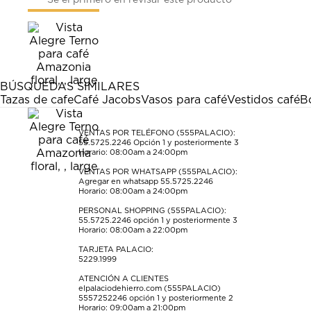
Sé el primero en revisar este producto
para
para
para
para
para
calificar
calificar
calificar
calificar
calificar
el
el
el
el
el
artículo
artículo
artículo
artículo
artículo
con
con
con
con
con
1
2
3
4
5
estrella
estrellas.
estrellas.
estrellas.
estrellas.
BÚSQUEDAS SIMILARES
Esta
Esta
Esta
Esta
Esta
Tazas de cafe
Café Jacobs
Vasos para café
Vestidos café
B
acción
acción
acción
acción
acción
abrirá
abrirá
abrirá
abrirá
abrirá
el
el
el
el
el
VENTAS POR TELÉFONO (555PALACIO):
55.5725.2246
Opción 1 y posteriormente 3
formulario
formulario
formulario
formulario
formulario
Horario: 08:00am a 24:00pm
de
de
de
de
de
envío.
envío.
envío.
envío.
envío.
VENTAS POR WHATSAPP (555PALACIO):
Agregar en whatsapp 55.5725.2246
Horario: 08:00am a 24:00pm
PERSONAL SHOPPING (555PALACIO):
55.5725.2246
opción 1 y posteriormente 3
Horario: 08:00am a 22:00pm
TARJETA PALACIO:
5229.1999
ATENCIÓN A CLIENTES
elpalaciodehierro.com (555PALACIO)
5557252246
opción 1 y posteriormente 2
Horario: 09:00am a 21:00pm