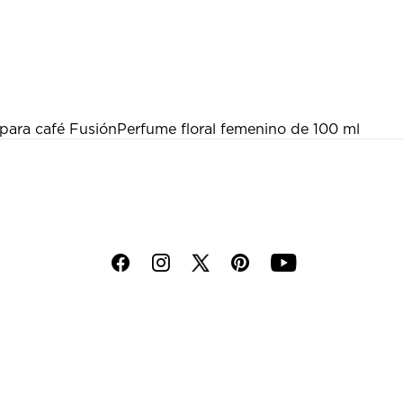
para café Fusión
Perfume floral femenino de 100 ml
f
i
p
y