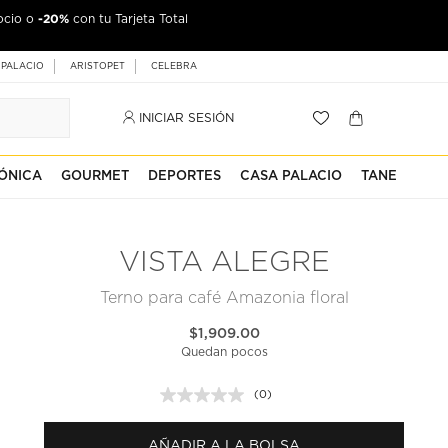
-20%
ocio o
con tu Tarjeta Total
 PALACIO
ARISTOPET
CELEBRA
INICIAR SESIÓN
ÓNICA
GOURMET
DEPORTES
CASA PALACIO
TANE
VISTA ALEGRE
Terno para café Amazonia floral
$1,909.00
Quedan pocos
(0)
Sin
puntuación.
Enlace
AÑADIR A LA BOLSA