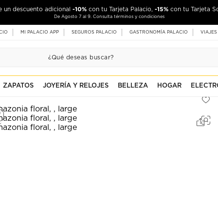
-10%
-15%
de un descuento adicional
con tu Tarjeta Palacio,
con tu Tarjeta S
De Agosto 7 al 9. Consulta términos y condiciones
CIO
MI PALACIO APP
SEGUROS PALACIO
GASTRONOMÍA PALACIO
VIAJES
ZAPATOS
JOYERÍA Y RELOJES
BELLEZA
HOGAR
ELECTR