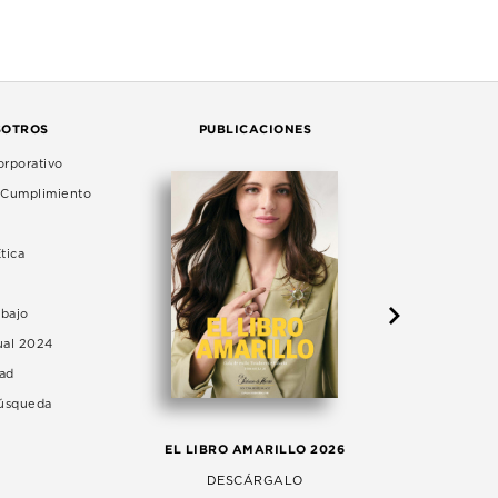
SOTROS
PUBLICACIONES
rporativo
e Cumplimiento
tica
abajo
ual 2024
dad
Búsqueda
LA 
EL LIBRO AMARILLO 2026
AG
DESCÁRGALO