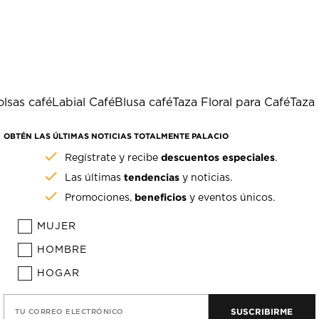
olsas café
Labial Café
Blusa café
Taza Floral para Café
Taza 
OBTÉN LAS ÚLTIMAS NOTICIAS TOTALMENTE PALACIO
descuentos especiales
Regístrate y recibe
.
tendencias
Las últimas
y noticias.
beneficios
Promociones,
y eventos únicos.
MUJER
HOMBRE
HOGAR
SUSCRIBIRME
TU CORREO ELECTRÓNICO