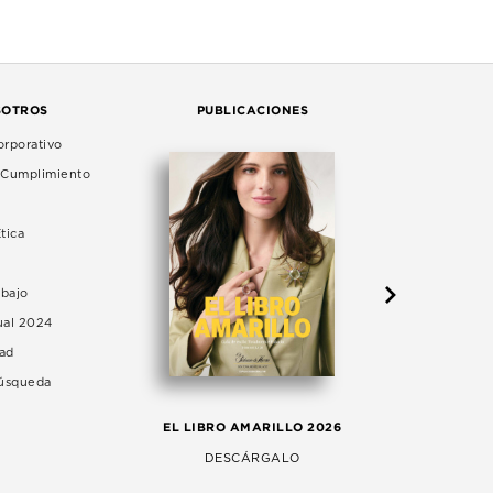
SOTROS
PUBLICACIONES
rporativo
e Cumplimiento
tica
abajo
ual 2024
dad
Búsqueda
LA 
EL LIBRO AMARILLO 2026
AG
DESCÁRGALO