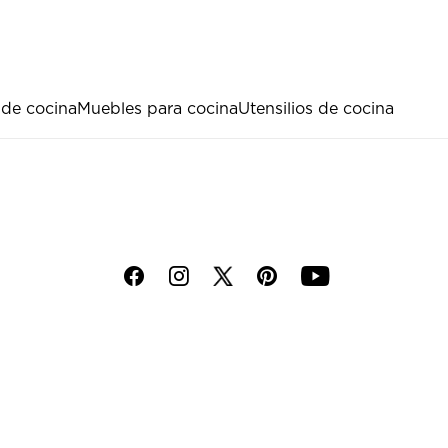
 de cocina
Muebles para cocina
Utensilios de cocina
f
i
p
y