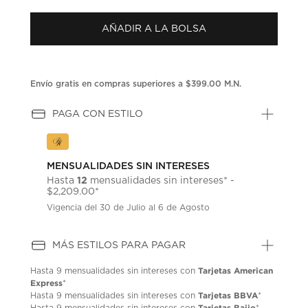
puntuación.
Enlace
AÑADIR A LA BOLSA
en
la
misma
página.
Envío gratis en compras superiores a $399.00 M.N.
PAGA CON ESTILO
MENSUALIDADES SIN INTERESES
12
Hasta
mensualidades sin intereses* -
$2,209.00*
Vigencia del 30 de Julio al 6 de Agosto
MÁS ESTILOS PARA PAGAR
Tarjetas American
Hasta
9 mensualidades
sin intereses con
Express
*
Tarjetas BBVA
Hasta
9 mensualidades
sin intereses con
*
Tarjetas Bajio
Hasta
9 mensualidades
sin intereses con
*