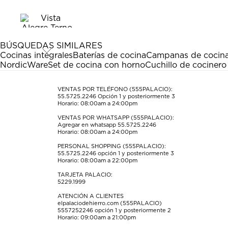
el
el
el
el
el
artículo
artículo
artículo
artículo
artículo
con
con
con
con
con
1
2
3
4
5
estrella
estrellas.
estrellas.
estrellas.
estrellas.
BÚSQUEDAS SIMILARES
Esta
Esta
Esta
Esta
Esta
Cocinas integrales
Baterías de cocina
Campanas de cocin
acción
acción
acción
acción
acción
NordicWare
Set de cocina con horno
Cuchillo de cociner
abrirá
abrirá
abrirá
abrirá
abrirá
el
el
el
el
el
formulario
formulario
formulario
formulario
formulario
VENTAS POR TELÉFONO (555PALACIO):
55.5725.2246
Opción 1 y posteriormente 3
de
de
de
de
de
Horario: 08:00am a 24:00pm
envío.
envío.
envío.
envío.
envío.
VENTAS POR WHATSAPP (555PALACIO):
Agregar en whatsapp 55.5725.2246
Horario: 08:00am a 24:00pm
PERSONAL SHOPPING (555PALACIO):
55.5725.2246
opción 1 y posteriormente 3
Horario: 08:00am a 22:00pm
TARJETA PALACIO:
5229.1999
ATENCIÓN A CLIENTES
elpalaciodehierro.com (555PALACIO)
5557252246
opción 1 y posteriormente 2
Horario: 09:00am a 21:00pm