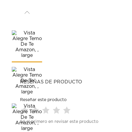
RESEÑAS DE PRODUCTO
Reseñar este producto
Seleccionar
Seleccionar
Seleccionar
Seleccionar
Seleccionar
Sé el primero en revisar este producto
para
para
para
para
para
calificar
calificar
calificar
calificar
calificar