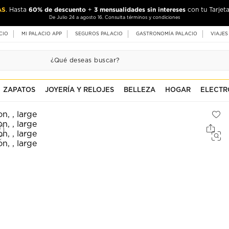
AS
60% de descuento
3 mensualidades sin intereses
. Hasta
+
con tu Tarjeta
De Julio 24 a agosto 16. Consulta términos y condiciones
CIO
MI PALACIO APP
SEGUROS PALACIO
GASTRONOMÍA PALACIO
VIAJES
ZAPATOS
JOYERÍA Y RELOJES
BELLEZA
HOGAR
ELECTR