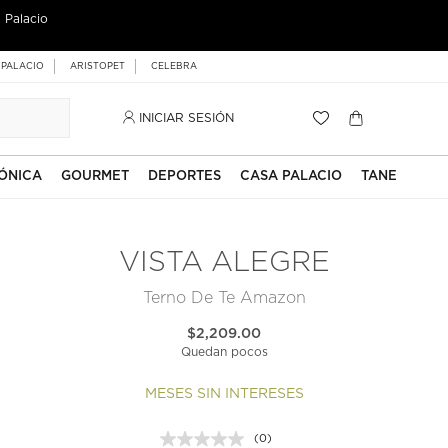
 Palacio
 PALACIO
ARISTOPET
CELEBRA
INICIAR SESIÓN
ÓNICA
GOURMET
DEPORTES
CASA PALACIO
TANE
VISTA ALEGRE
Terno De Te Amazon
$2,209.00
Quedan pocos
MESES SIN INTERESES
(0)
Sin