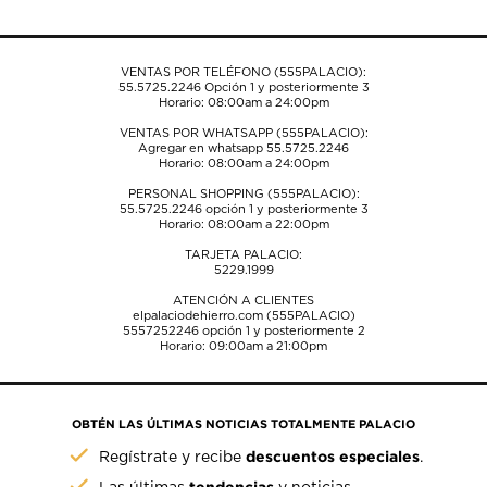
el
el
el
el
el
formulario
formulario
formulario
formulario
formulario
de
de
de
de
de
VENTAS POR TELÉFONO (555PALACIO):
envío.
envío.
envío.
envío.
envío.
55.5725.2246
Opción 1 y posteriormente 3
Horario: 08:00am a 24:00pm
VENTAS POR WHATSAPP (555PALACIO):
Agregar en whatsapp 55.5725.2246
Horario: 08:00am a 24:00pm
PERSONAL SHOPPING (555PALACIO):
55.5725.2246
opción 1 y posteriormente 3
Horario: 08:00am a 22:00pm
TARJETA PALACIO:
5229.1999
ATENCIÓN A CLIENTES
elpalaciodehierro.com (555PALACIO)
5557252246
opción 1 y posteriormente 2
Horario: 09:00am a 21:00pm
OBTÉN LAS ÚLTIMAS NOTICIAS TOTALMENTE PALACIO
descuentos especiales
Regístrate y recibe
.
tendencias