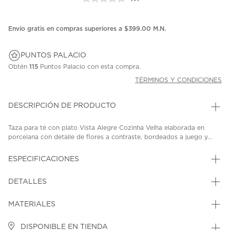
Sin
puntuación.
Enlace
en
Envío gratis en compras superiores a $399.00 M.N.
la
misma
página.
PUNTOS PALACIO
Obtén
115
Puntos Palacio con esta compra.
TÉRMINOS Y CONDICIONES
DESCRIPCIÓN DE PRODUCTO
Taza para té con plato Vista Alegre Cozinha Velha elaborada en
porcelana con detalle de flores a contraste, bordeados a juego y...
ESPECIFICACIONES
DETALLES
MATERIALES
DISPONIBLE EN TIENDA