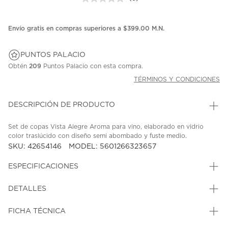
Sin
puntuación.
Enlace
en
Envío gratis en compras superiores a $399.00 M.N.
la
misma
página.
PUNTOS PALACIO
Obtén
209
Puntos Palacio con esta compra.
TÉRMINOS Y CONDICIONES
DESCRIPCIÓN DE PRODUCTO
Set de copas Vista Alegre Aroma para vino, elaborado en vidrio
color traslúcido con diseño semi abombado y fuste medio.
SKU: 42654146
MODEL: 5601266323657
ESPECIFICACIONES
DETALLES
FICHA TÉCNICA