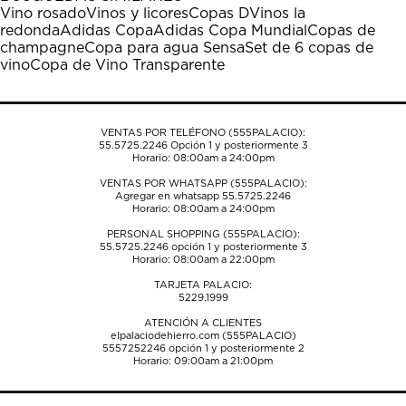
estrella
estrellas.
estrellas.
estrellas.
estrellas.
Vino rosado
Vinos y licores
Copas D
Vinos la
Esta
Esta
Esta
Esta
Esta
redonda
Adidas Copa
Adidas Copa Mundial
Copas de
acción
acción
acción
acción
acción
champagne
Copa para agua Sensa
Set de 6 copas de
abrirá
abrirá
abrirá
abrirá
abrirá
vino
Copa de Vino Transparente
el
el
el
el
el
formulario
formulario
formulario
formulario
formulario
de
de
de
de
de
envío.
envío.
envío.
envío.
envío.
VENTAS POR TELÉFONO (555PALACIO):
55.5725.2246
Opción 1 y posteriormente 3
Horario: 08:00am a 24:00pm
VENTAS POR WHATSAPP (555PALACIO):
Agregar en whatsapp 55.5725.2246
Horario: 08:00am a 24:00pm
PERSONAL SHOPPING (555PALACIO):
55.5725.2246
opción 1 y posteriormente 3
Horario: 08:00am a 22:00pm
TARJETA PALACIO:
5229.1999
ATENCIÓN A CLIENTES
elpalaciodehierro.com (555PALACIO)
5557252246
opción 1 y posteriormente 2
Horario: 09:00am a 21:00pm