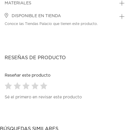
MATERIALES
DISPONIBLE EN TIENDA
Conoce las Tiendas Palacio que tienen este producto.
RESEÑAS DE PRODUCTO
Reseñar este producto
Seleccionar
Seleccionar
Seleccionar
Seleccionar
Seleccionar
Sé el primero en revisar este producto
para
para
para
para
para
calificar
calificar
calificar
calificar
calificar
el
el
el
el
el
artículo
artículo
artículo
artículo
artículo
con
con
con
con
con
1
2
3
4
5
BÚSQUEDAS SIMILARES