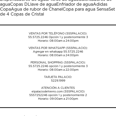
Esta
Esta
Esta
Esta
Esta
agua
Copas D
Llave de agua
Enfriador de agua
Adidas
acción
acción
acción
acción
acción
Copa
Agua de rubor de Chanel
Copa para agua Sensa
Set
abrirá
abrirá
abrirá
abrirá
abrirá
de 4 Copas de Cristal
el
el
el
el
el
formulario
formulario
formulario
formulario
formulario
de
de
de
de
de
envío.
envío.
envío.
envío.
envío.
VENTAS POR TELÉFONO (555PALACIO):
55.5725.2246
Opción 1 y posteriormente 3
Horario: 08:00am a 24:00pm
VENTAS POR WHATSAPP (555PALACIO):
Agregar en whatsapp 55.5725.2246
Horario: 08:00am a 24:00pm
PERSONAL SHOPPING (555PALACIO):
55.5725.2246
opción 1 y posteriormente 3
Horario: 08:00am a 22:00pm
TARJETA PALACIO:
5229.1999
ATENCIÓN A CLIENTES
elpalaciodehierro.com (555PALACIO)
5557252246
opción 1 y posteriormente 2
Horario: 09:00am a 21:00pm