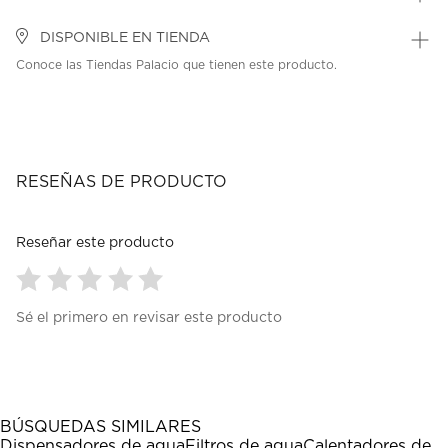
DISPONIBLE EN TIENDA
Conoce las Tiendas Palacio que tienen este producto.
RESEÑAS DE PRODUCTO
Reseñar este producto
Seleccionar
Seleccionar
Seleccionar
Seleccionar
Seleccionar
Sé el primero en revisar este producto
para
para
para
para
para
calificar
calificar
calificar
calificar
calificar
el
el
el
el
el
artículo
artículo
artículo
artículo
artículo
con
con
con
con
con
1
2
3
4
5
BÚSQUEDAS SIMILARES
estrella
estrellas.
estrellas.
estrellas.
estrellas.
Dispensadores de agua
Filtros de agua
Calentadores de