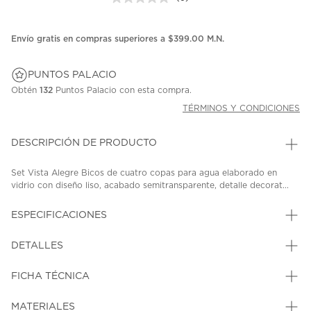
Sin
puntuación.
Enlace
en
Envío gratis en compras superiores a $399.00 M.N.
la
misma
página.
PUNTOS PALACIO
Obtén
132
Puntos Palacio con esta compra.
TÉRMINOS Y CONDICIONES
DESCRIPCIÓN DE PRODUCTO
Set Vista Alegre Bicos de cuatro copas para agua elaborado en
vidrio con diseño liso, acabado semitransparente, detalle decorat...
ESPECIFICACIONES
DETALLES
FICHA TÉCNICA
MATERIALES