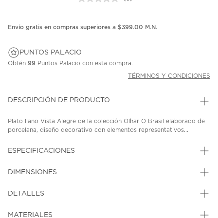
Sin
puntuación.
Enlace
en
Envío gratis en compras superiores a $399.00 M.N.
la
misma
página.
PUNTOS PALACIO
Obtén
99
Puntos Palacio con esta compra.
TÉRMINOS Y CONDICIONES
DESCRIPCIÓN DE PRODUCTO
Plato llano Vista Alegre de la colección Olhar O Brasil elaborado de
porcelana, diseño decorativo con elementos representativos...
ESPECIFICACIONES
DIMENSIONES
DETALLES
MATERIALES