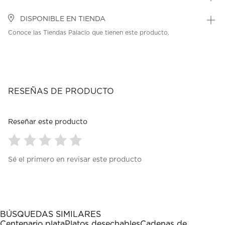
DISPONIBLE EN TIENDA
Conoce las Tiendas Palacio que tienen este producto.
RESEÑAS DE PRODUCTO
Reseñar este producto
Seleccionar
Seleccionar
Seleccionar
Seleccionar
Seleccionar
Sé el primero en revisar este producto
para
para
para
para
para
calificar
calificar
calificar
calificar
calificar
el
el
el
el
el
artículo
artículo
artículo
artículo
artículo
con
con
con
con
con
1
2
3
4
5
BÚSQUEDAS SIMILARES
estrella
estrellas.
estrellas.
estrellas.
estrellas.
Centenario plata
Platos desechables
Cadenas de