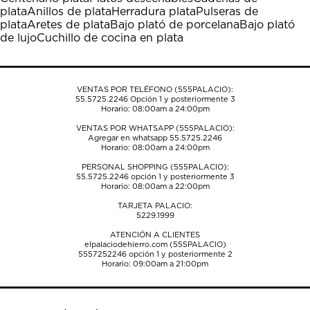
Esta
Esta
Esta
Esta
Esta
plata
Anillos de plata
Herradura plata
Pulseras de
acción
acción
acción
acción
acción
plata
Aretes de plata
Bajo plató de porcelana
Bajo plató
abrirá
abrirá
abrirá
abrirá
abrirá
de lujo
Cuchillo de cocina en plata
el
el
el
el
el
formulario
formulario
formulario
formulario
formulario
de
de
de
de
de
envío.
envío.
envío.
envío.
envío.
VENTAS POR TELÉFONO (555PALACIO):
55.5725.2246
Opción 1 y posteriormente 3
Horario: 08:00am a 24:00pm
VENTAS POR WHATSAPP (555PALACIO):
Agregar en whatsapp 55.5725.2246
Horario: 08:00am a 24:00pm
PERSONAL SHOPPING (555PALACIO):
55.5725.2246
opción 1 y posteriormente 3
Horario: 08:00am a 22:00pm
TARJETA PALACIO:
5229.1999
ATENCIÓN A CLIENTES
elpalaciodehierro.com (555PALACIO)
5557252246
opción 1 y posteriormente 2
Horario: 09:00am a 21:00pm