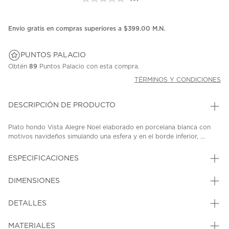
Sin
puntuación.
Enlace
en
Envío gratis en compras superiores a $399.00 M.N.
la
misma
página.
PUNTOS PALACIO
Obtén
89
Puntos Palacio con esta compra.
TÉRMINOS Y CONDICIONES
DESCRIPCIÓN DE PRODUCTO
Plato hondo Vista Alegre Noel elaborado en porcelana blanca con
motivos navideños simulando una esfera y en el borde inferior, ...
ESPECIFICACIONES
DIMENSIONES
DETALLES
MATERIALES