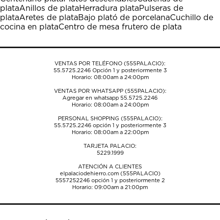
Esta
Esta
Esta
Esta
Esta
plata
Anillos de plata
Herradura plata
Pulseras de
acción
acción
acción
acción
acción
plata
Aretes de plata
Bajo plató de porcelana
Cuchillo de
abrirá
abrirá
abrirá
abrirá
abrirá
cocina en plata
Centro de mesa frutero de plata
el
el
el
el
el
formulario
formulario
formulario
formulario
formulario
de
de
de
de
de
envío.
envío.
envío.
envío.
envío.
VENTAS POR TELÉFONO (555PALACIO):
55.5725.2246
Opción 1 y posteriormente 3
Horario: 08:00am a 24:00pm
VENTAS POR WHATSAPP (555PALACIO):
Agregar en whatsapp 55.5725.2246
Horario: 08:00am a 24:00pm
PERSONAL SHOPPING (555PALACIO):
55.5725.2246
opción 1 y posteriormente 3
Horario: 08:00am a 22:00pm
TARJETA PALACIO:
5229.1999
ATENCIÓN A CLIENTES
elpalaciodehierro.com (555PALACIO)
5557252246
opción 1 y posteriormente 2
Horario: 09:00am a 21:00pm