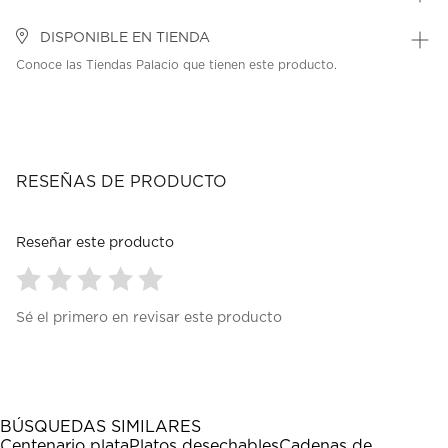
DISPONIBLE EN TIENDA
Conoce las Tiendas Palacio que tienen este producto.
RESEÑAS DE PRODUCTO
Reseñar este producto
Seleccionar
Seleccionar
Seleccionar
Seleccionar
Seleccionar
Sé el primero en revisar este producto
para
para
para
para
para
calificar
calificar
calificar
calificar
calificar
el
el
el
el
el
artículo
artículo
artículo
artículo
artículo
con
con
con
con
con
1
2
3
4
5
BÚSQUEDAS SIMILARES
estrella
estrellas.
estrellas.
estrellas.
estrellas.
Centenario plata
Platos desechables
Cadenas de