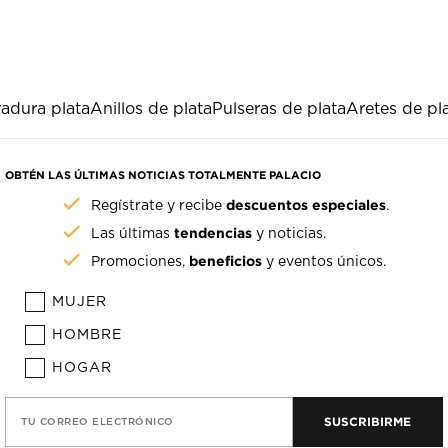
radura plata
Anillos de plata
Pulseras de plata
Aretes de pl
OBTÉN LAS ÚLTIMAS NOTICIAS TOTALMENTE PALACIO
descuentos especiales
Regístrate y recibe
.
tendencias
Las últimas
y noticias.
beneficios
Promociones,
y eventos únicos.
MUJER
HOMBRE
HOGAR
SUSCRIBIRME
TU CORREO ELECTRÓNICO