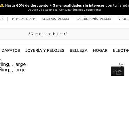
AS
60% de descuento
3 mensualidades sin intereses
. Hasta
+
con tu Tarjeta
De Julio 24 a agosto 16. Consulta términos y condiciones
CIO
MI PALACIO APP
SEGUROS PALACIO
GASTRONOMÍA PALACIO
VIAJES
ZAPATOS
JOYERÍA Y RELOJES
BELLEZA
HOGAR
ELECTR
-30%