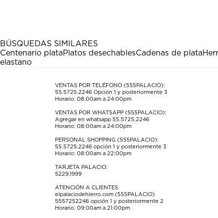
el
el
el
el
el
artículo
artículo
artículo
artículo
artículo
con
con
con
con
con
1
2
3
4
5
estrella
estrellas.
estrellas.
estrellas.
estrellas.
BÚSQUEDAS SIMILARES
Esta
Esta
Esta
Esta
Esta
Centenario plata
Platos desechables
Cadenas de plata
Her
acción
acción
acción
acción
acción
elastano
abrirá
abrirá
abrirá
abrirá
abrirá
el
el
el
el
el
formulario
formulario
formulario
formulario
formulario
VENTAS POR TELÉFONO (555PALACIO):
55.5725.2246
Opción 1 y posteriormente 3
de
de
de
de
de
Horario: 08:00am a 24:00pm
envío.
envío.
envío.
envío.
envío.
VENTAS POR WHATSAPP (555PALACIO):
Agregar en whatsapp 55.5725.2246
Horario: 08:00am a 24:00pm
PERSONAL SHOPPING (555PALACIO):
55.5725.2246
opción 1 y posteriormente 3
Horario: 08:00am a 22:00pm
TARJETA PALACIO:
5229.1999
ATENCIÓN A CLIENTES
elpalaciodehierro.com (555PALACIO)
5557252246
opción 1 y posteriormente 2
Horario: 09:00am a 21:00pm