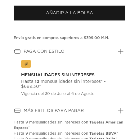
puntuación.
Enlace
AÑADIR A LA BOLSA
en
la
misma
página.
Envío gratis en compras superiores a $399.00 M.N.
PAGA CON ESTILO
MENSUALIDADES SIN INTERESES
12
Hasta
mensualidades sin intereses* -
$699.30*
Vigencia del 30 de Julio al 6 de Agosto
MÁS ESTILOS PARA PAGAR
Tarjetas American
Hasta
9 mensualidades
sin intereses con
Express
*
Tarjetas BBVA
Hasta
9 mensualidades
sin intereses con
*
Tarjetas Bajio
Hasta
9 mensualidades
sin intereses con
*