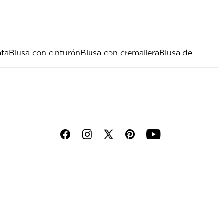
ata
Blusa con cinturón
Blusa con cremallera
Blusa de
f
i
p
y