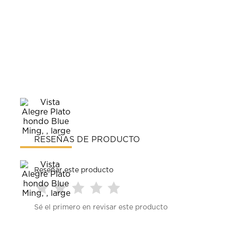
RESEÑAS DE PRODUCTO
Reseñar este producto
Seleccionar
Seleccionar
Seleccionar
Seleccionar
Seleccionar
Sé el primero en revisar este producto
para
para
para
para
para
calificar
calificar
calificar
calificar
calificar