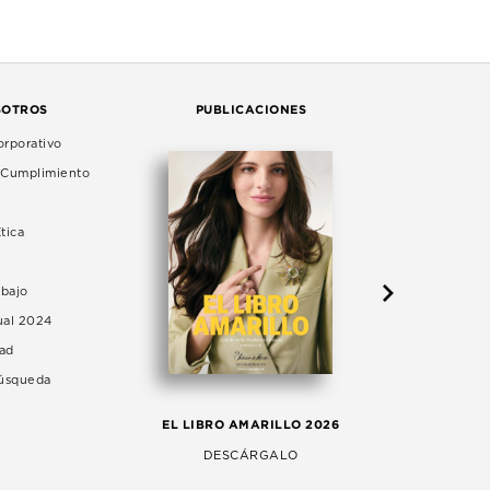
SOTROS
PUBLICACIONES
rporativo
e Cumplimiento
tica
abajo
ual 2024
dad
Búsqueda
LA 
EL LIBRO AMARILLO 2026
AG
DESCÁRGALO