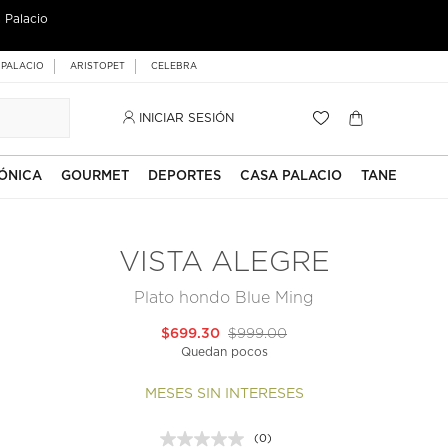
 Palacio
 PALACIO
ARISTOPET
CELEBRA
INICIAR SESIÓN
ÓNICA
GOURMET
DEPORTES
CASA PALACIO
TANE
VISTA ALEGRE
Plato hondo Blue Ming
$699.30
$999.00
Quedan pocos
MESES SIN INTERESES
(0)
Sin