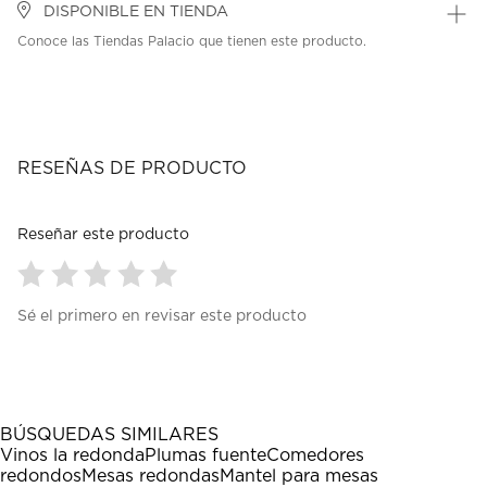
DISPONIBLE EN TIENDA
Conoce las Tiendas Palacio que tienen este producto.
RESEÑAS DE PRODUCTO
Reseñar este producto
Seleccionar
Seleccionar
Seleccionar
Seleccionar
Seleccionar
Sé el primero en revisar este producto
para
para
para
para
para
calificar
calificar
calificar
calificar
calificar
el
el
el
el
el
artículo
artículo
artículo
artículo
artículo
con
con
con
con
con
1
2
3
4
5
BÚSQUEDAS SIMILARES
estrella
estrellas.
estrellas.
estrellas.
estrellas.
Vinos la redonda
Plumas fuente
Comedores
Esta
Esta
Esta
Esta
Esta
redondos
Mesas redondas
Mantel para mesas
acción
acción
acción
acción
acción