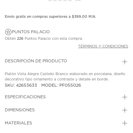
Sin
puntuación.
Enlace
en
Envío gratis en compras superiores a $399.00 M.N.
la
misma
página.
PUNTOS PALACIO
Obtén
226
Puntos Palacio con esta compra.
TÉRMINOS Y CONDICIONES
DESCRIPCIÓN DE PRODUCTO
Platón Vista Alegre Castello Branco elaborado en porcelana, diseño
decorativo tipo ornamento a contraste y detalle en borde.
SKU: 42653633
MODEL: PF055026
ESPECIFICACIONES
DIMENSIONES
MATERIALES