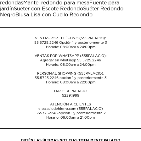
redondas
Mantel redondo para mesa
Fuente para
abrirá
abrirá
abrirá
abrirá
abrirá
jardín
Suéter con Escote Redondo
Suéter Redondo
el
el
el
el
el
Negro
Blusa Lisa con Cuello Redondo
formulario
formulario
formulario
formulario
formulario
de
de
de
de
de
envío.
envío.
envío.
envío.
envío.
VENTAS POR TELÉFONO (555PALACIO):
55.5725.2246
Opción 1 y posteriormente 3
Horario: 08:00am a 24:00pm
VENTAS POR WHATSAPP (555PALACIO):
Agregar en whatsapp 55.5725.2246
Horario: 08:00am a 24:00pm
PERSONAL SHOPPING (555PALACIO):
55.5725.2246
opción 1 y posteriormente 3
Horario: 08:00am a 22:00pm
TARJETA PALACIO:
5229.1999
ATENCIÓN A CLIENTES
elpalaciodehierro.com (555PALACIO)
5557252246
opción 1 y posteriormente 2
Horario: 09:00am a 21:00pm
OBTÉN LAS ÚLTIMAS NOTICIAS TOTALMENTE PALACIO