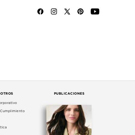
f
i
p
y
SOTROS
PUBLICACIONES
rporativo
e Cumplimiento
tica