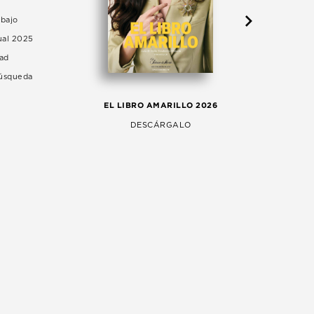
abajo
ual 2025
dad
Búsqueda
LA 
EL LIBRO AMARILLO 2026
AG
DESCÁRGALO