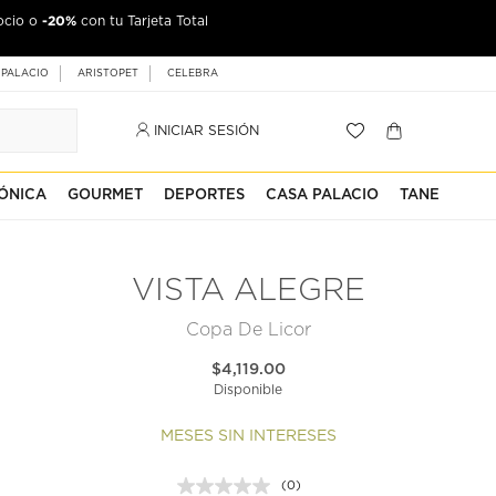
-20%
ocio o
con tu Tarjeta Total
 PALACIO
ARISTOPET
CELEBRA
INICIAR SESIÓN
ÓNICA
GOURMET
DEPORTES
CASA PALACIO
TANE
VISTA ALEGRE
Copa De Licor
$4,119.00
Disponible
MESES SIN INTERESES
(0)
Sin