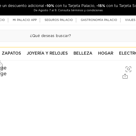
-10%
-15%
de un descuento adicional
con tu Tarjeta Palacio,
con tu Tarjeta S
De Agosto 7 al 9. Consulta términos y condiciones
CIO
MI PALACIO APP
SEGUROS PALACIO
GASTRONOMÍA PALACIO
VIAJES
ZAPATOS
JOYERÍA Y RELOJES
BELLEZA
HOGAR
ELECTR