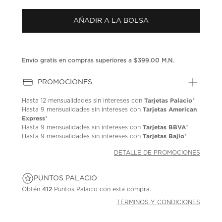
puntuación.
Enlace
AÑADIR A LA BOLSA
en
la
misma
página.
Envío gratis en compras superiores a $399.00 M.N.
PROMOCIONES
Tarjetas Palacio
Hasta
12 mensualidades
sin intereses con
*
Tarjetas American
Hasta
9 mensualidades
sin intereses con
Express
*
Tarjetas BBVA
Hasta
9 mensualidades
sin intereses con
*
Tarjetas Bajio
Hasta
9 mensualidades
sin intereses con
*
DETALLE DE PROMOCIONES
PUNTOS PALACIO
Obtén
412
Puntos Palacio con esta compra.
TÉRMINOS Y CONDICIONES