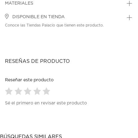
MATERIALES
DISPONIBLE EN TIENDA
Conoce las Tiendas Palacio que tienen este producto.
RESEÑAS DE PRODUCTO
Reseñar este producto
Seleccionar
Seleccionar
Seleccionar
Seleccionar
Seleccionar
Sé el primero en revisar este producto
para
para
para
para
para
calificar
calificar
calificar
calificar
calificar
el
el
el
el
el
artículo
artículo
artículo
artículo
artículo
con
con
con
con
con
1
2
3
4
5
BÚSQUEDAS SIMILARES