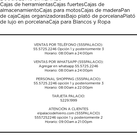
estrella
estrellas.
estrellas.
estrellas.
estrellas.
Cajas de herramientas
Cajas fuertes
Cajas de
Esta
Esta
Esta
Esta
Esta
almacenamiento
Cajas para motos
Cajas de madera
Pan
acción
acción
acción
acción
acción
de caja
Cajas organizadoras
Bajo plató de porcelana
Plató
abrirá
abrirá
abrirá
abrirá
abrirá
de lujo en porcelana
Caja para Blancos y Ropa
el
el
el
el
el
formulario
formulario
formulario
formulario
formulario
de
de
de
de
de
envío.
envío.
envío.
envío.
envío.
VENTAS POR TELÉFONO (555PALACIO):
55.5725.2246
Opción 1 y posteriormente 3
Horario: 08:00am a 24:00pm
VENTAS POR WHATSAPP (555PALACIO):
Agregar en whatsapp 55.5725.2246
Horario: 08:00am a 24:00pm
PERSONAL SHOPPING (555PALACIO):
55.5725.2246
opción 1 y posteriormente 3
Horario: 08:00am a 22:00pm
TARJETA PALACIO:
5229.1999
ATENCIÓN A CLIENTES
elpalaciodehierro.com (555PALACIO)
5557252246
opción 1 y posteriormente 2
Horario: 09:00am a 21:00pm