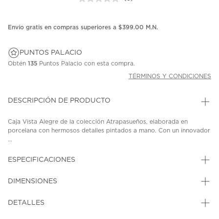
Sin
puntuación.
Enlace
en
Envío gratis en compras superiores a $399.00 M.N.
la
misma
página.
PUNTOS PALACIO
Obtén
135
Puntos Palacio con esta compra.
TÉRMINOS Y CONDICIONES
DESCRIPCIÓN DE PRODUCTO
Caja Vista Alegre de la colección Atrapasueños, elaborada en
porcelana con hermosos detalles pintados a mano. Con un innovador
...
ESPECIFICACIONES
DIMENSIONES
DETALLES