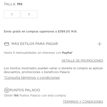
puntuación.
TALLA:
MX
Enlace
en
la
6
8
misma
página.
Envío gratis en compras superiores a $399.00 M.N.
MÁS ESTILOS PARA PAGAR
PayPal
Hasta
9 mensualidades
sin intereses con
*
DETALLE DE PROMOCIONES
Los montos mostrados pueden variar si durante la compra se aplican
descuentos, promociones o beneficios Palacio
*Consulta términos y condiciones
PUNTOS PALACIO
Obtén
166
Puntos Palacio con esta compra.
TÉRMINOS Y CONDICIONES