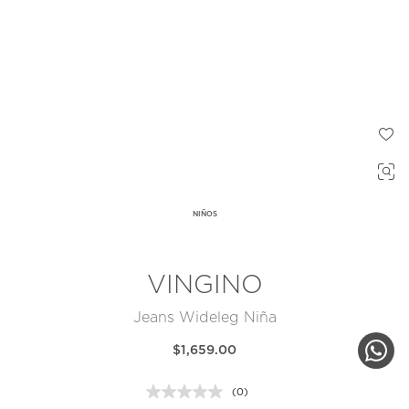
NIÑOS
VINGINO
Jeans Wideleg Niña
$1,659.00
(0)
Sin