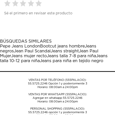
Seleccionar
Seleccionar
Seleccionar
Seleccionar
Seleccionar
Sé el primero en revisar este producto
para
para
para
para
para
calificar
calificar
calificar
calificar
calificar
el
el
el
el
el
artículo
artículo
artículo
artículo
artículo
con
con
con
con
con
1
2
3
4
5
BÚSQUEDAS SIMILARES
estrella
estrellas.
estrellas.
estrellas.
estrellas.
Pepe Jeans London
Bootcut jeans hombre
Jeans
Esta
Esta
Esta
Esta
Esta
negros
Jean Paul Scandal
Jeans straight
Jean Paul
acción
acción
acción
acción
acción
Mujer
Jeans mujer recto
Jeans talla 7-8 para niña
Jeans
abrirá
abrirá
abrirá
abrirá
abrirá
talla 10-12 para niña
Jeans para niña en tejido negro
el
el
el
el
el
formulario
formulario
formulario
formulario
formulario
de
de
de
de
de
envío.
envío.
envío.
envío.
envío.
VENTAS POR TELÉFONO (555PALACIO):
55.5725.2246
Opción 1 y posteriormente 3
Horario: 08:00am a 24:00pm
VENTAS POR WHATSAPP (555PALACIO):
Agregar en whatsapp 55.5725.2246
Horario: 08:00am a 24:00pm
PERSONAL SHOPPING (555PALACIO):
55.5725.2246
opción 1 y posteriormente 3