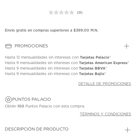
(0)
Sin
puntuación.
Enlace
en
Envío gratis en compras superiores a $399.00 M.N.
la
misma
página.
PROMOCIONES
Tarjetas Palacio
Hasta
12 mensualidades
sin intereses con
*
Tarjetas American Express
Hasta
9 mensualidades
sin intereses con
*
Tarjetas BBVA
Hasta
9 mensualidades
sin intereses con
*
Tarjetas Bajio
Hasta
9 mensualidades
sin intereses con
*
DETALLE DE PROMOCIONES
PUNTOS PALACIO
Obtén
100
Puntos Palacio con esta compra.
TÉRMINOS Y CONDICIONES
DESCRIPCIÓN DE PRODUCTO