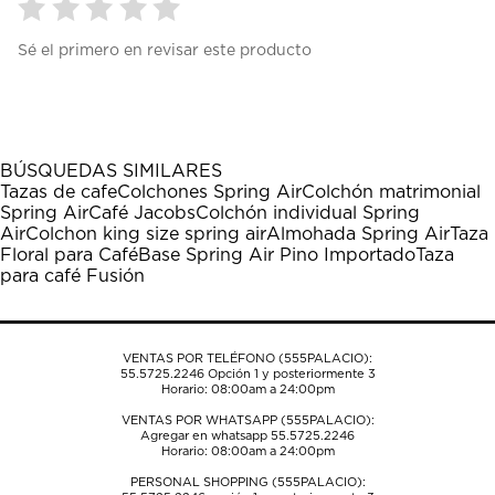
Seleccionar
Seleccionar
Seleccionar
Seleccionar
Seleccionar
Sé el primero en revisar este producto
para
para
para
para
para
calificar
calificar
calificar
calificar
calificar
el
el
el
el
el
artículo
artículo
artículo
artículo
artículo
con
con
con
con
con
1
2
3
4
5
BÚSQUEDAS SIMILARES
estrella
estrellas.
estrellas.
estrellas.
estrellas.
Tazas de cafe
Colchones Spring Air
Colchón matrimonial
Esta
Esta
Esta
Esta
Esta
Spring Air
Café Jacobs
Colchón individual Spring
acción
acción
acción
acción
acción
Air
Colchon king size spring air
Almohada Spring Air
Taza
abrirá
abrirá
abrirá
abrirá
abrirá
Floral para Café
Base Spring Air Pino Importado
Taza
el
el
el
el
el
para café Fusión
formulario
formulario
formulario
formulario
formulario
de
de
de
de
de
envío.
envío.
envío.
envío.
envío.
VENTAS POR TELÉFONO (555PALACIO):
55.5725.2246
Opción 1 y posteriormente 3
Horario: 08:00am a 24:00pm
VENTAS POR WHATSAPP (555PALACIO):
Agregar en whatsapp 55.5725.2246
Horario: 08:00am a 24:00pm
PERSONAL SHOPPING (555PALACIO):