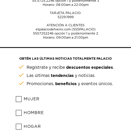
55.5725.2246
opción 1 y posteriormente 3
Horario: 08:00am a 22:00pm
TARJETA PALACIO:
5229.1999
ATENCIÓN A CLIENTES
elpalaciodehierro.com (555PALACIO)
5557252246
opción 1 y posteriormente 2
Horario: 09:00am a 21:00pm
OBTÉN LAS ÚLTIMAS NOTICIAS TOTALMENTE PALACIO
descuentos especiales
Regístrate y recibe
.
tendencias
Las últimas
y noticias.
beneficios
Promociones,
y eventos únicos.
MUJER
HOMBRE
HOGAR