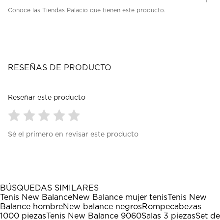
Conoce las Tiendas Palacio que tienen este producto.
RESEÑAS DE PRODUCTO
Reseñar este producto
Seleccionar
Seleccionar
Seleccionar
Seleccionar
Seleccionar
Sé el primero en revisar este producto
para
para
para
para
para
calificar
calificar
calificar
calificar
calificar
el
el
el
el
el
artículo
artículo
artículo
artículo
artículo
con
con
con
con
con
1
2
3
4
5
BÚSQUEDAS SIMILARES
estrella
estrellas.
estrellas.
estrellas.
estrellas.
Tenis New Balance
New Balance mujer tenis
Tenis New
Esta
Esta
Esta
Esta
Esta
Balance hombre
New balance negros
Rompecabezas
acción
acción
acción
acción
acción
1000 piezas
Tenis New Balance 9060
Salas 3 piezas
Set de
abrirá
abrirá
abrirá
abrirá
abrirá