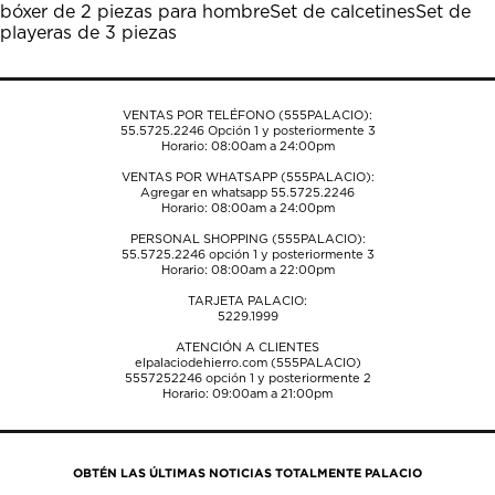
bóxer de 2 piezas para hombre
Set de calcetines
Set de
el
el
el
el
el
playeras de 3 piezas
formulario
formulario
formulario
formulario
formulario
de
de
de
de
de
envío.
envío.
envío.
envío.
envío.
VENTAS POR TELÉFONO (555PALACIO):
55.5725.2246
Opción 1 y posteriormente 3
Horario: 08:00am a 24:00pm
VENTAS POR WHATSAPP (555PALACIO):
Agregar en whatsapp 55.5725.2246
Horario: 08:00am a 24:00pm
PERSONAL SHOPPING (555PALACIO):
55.5725.2246
opción 1 y posteriormente 3
Horario: 08:00am a 22:00pm
TARJETA PALACIO:
5229.1999
ATENCIÓN A CLIENTES
elpalaciodehierro.com (555PALACIO)
5557252246
opción 1 y posteriormente 2
Horario: 09:00am a 21:00pm
OBTÉN LAS ÚLTIMAS NOTICIAS TOTALMENTE PALACIO