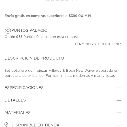
Sin
puntuación.
Enlace
en
Envío gratis en compras superiores a $399.00 M.N.
la
misma
página.
PUNTOS PALACIO
Obtén
935
Puntos Palacio con esta compra.
TÉRMINOS Y CONDICIONES
DESCRIPCIÓN DE PRODUCTO
Set botanero de 4 piezas Villeroy & Boch New Wave, elaborado en
porcelana color blanco; Formas limpias, modernas y maravillosas...
ESPECIFICACIONES
DETALLES
MATERIALES
DISPONIBLE EN TIENDA