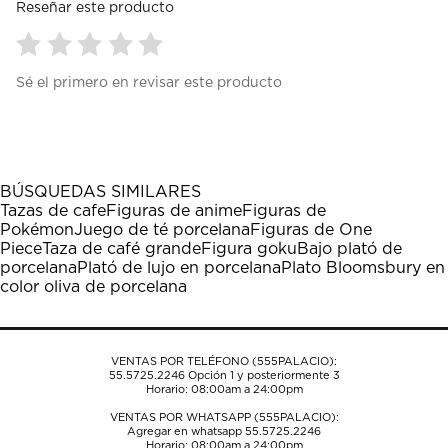
Reseñar este producto
Seleccionar
Seleccionar
Seleccionar
Seleccionar
Seleccionar
Sé el primero en revisar este producto
para
para
para
para
para
calificar
calificar
calificar
calificar
calificar
el
el
el
el
el
artículo
artículo
artículo
artículo
artículo
con
con
con
con
con
1
2
3
4
5
BÚSQUEDAS SIMILARES
estrella
estrellas.
estrellas.
estrellas.
estrellas.
Tazas de cafe
Figuras de anime
Figuras de
Esta
Esta
Esta
Esta
Esta
Pokémon
Juego de té porcelana
Figuras de One
acción
acción
acción
acción
acción
Piece
Taza de café grande
Figura goku
Bajo plató de
abrirá
abrirá
abrirá
abrirá
abrirá
porcelana
Plató de lujo en porcelana
Plato Bloomsbury en
el
el
el
el
el
color oliva de porcelana
formulario
formulario
formulario
formulario
formulario
de
de
de
de
de
envío.
envío.
envío.
envío.
envío.
VENTAS POR TELÉFONO (555PALACIO):
55.5725.2246
Opción 1 y posteriormente 3
Horario: 08:00am a 24:00pm
VENTAS POR WHATSAPP (555PALACIO):
Agregar en whatsapp 55.5725.2246
Horario: 08:00am a 24:00pm