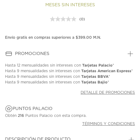
MESES SIN INTERESES
(0)
Sin
puntuación.
Enlace
en
Envío gratis en compras superiores a $399.00 M.N.
la
misma
página.
PROMOCIONES
Tarjetas Palacio
Hasta
12 mensualidades
sin intereses con
*
Tarjetas American Express
Hasta
9 mensualidades
sin intereses con
*
Tarjetas BBVA
Hasta
9 mensualidades
sin intereses con
*
Tarjetas Bajio
Hasta
9 mensualidades
sin intereses con
*
DETALLE DE PROMOCIONES
PUNTOS PALACIO
Obtén
216
Puntos Palacio con esta compra.
TÉRMINOS Y CONDICIONES
DESCRIPCIÓN DE PRODUCTO