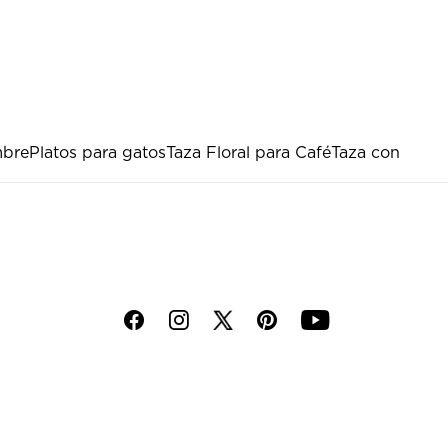
mbre
Platos para gatos
Taza Floral para Café
Taza con
f
i
p
y