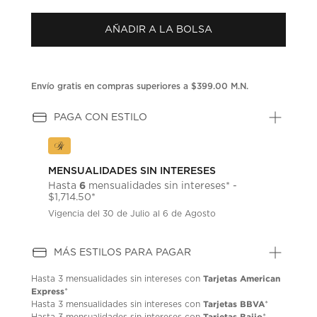
puntuación.
Enlace
AÑADIR A LA BOLSA
en
la
misma
página.
Envío gratis en compras superiores a $399.00 M.N.
PAGA CON ESTILO
MENSUALIDADES SIN INTERESES
6
Hasta
mensualidades sin intereses* -
$1,714.50*
Vigencia del 30 de Julio al 6 de Agosto
MÁS ESTILOS PARA PAGAR
Tarjetas American
Hasta
3 mensualidades
sin intereses con
Express
*
Tarjetas BBVA
Hasta
3 mensualidades
sin intereses con
*
Tarjetas Bajio
Hasta
3 mensualidades
sin intereses con
*