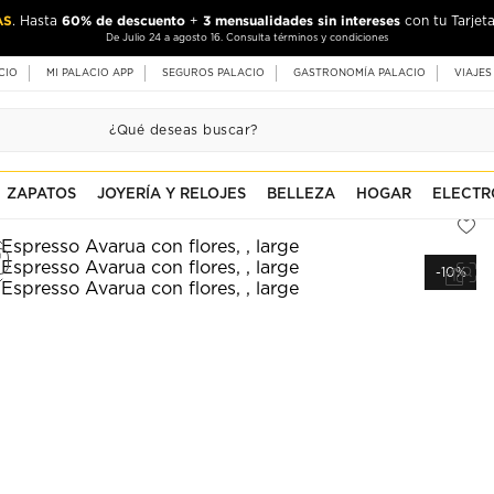
AS
60% de descuento
3 mensualidades sin intereses
. Hasta
+
con tu Tarjeta
De Julio 24 a agosto 16. Consulta términos y condiciones
CIO
MI PALACIO APP
SEGUROS PALACIO
GASTRONOMÍA PALACIO
VIAJES
ZAPATOS
JOYERÍA Y RELOJES
BELLEZA
HOGAR
ELECTR
-10%