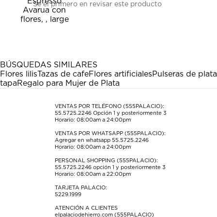
Sé el primero en revisar este producto
para
para
para
para
para
calificar
calificar
calificar
calificar
calificar
el
el
el
el
el
artículo
artículo
artículo
artículo
artículo
con
con
con
con
con
1
2
3
4
5
estrella
estrellas.
estrellas.
estrellas.
estrellas.
BÚSQUEDAS SIMILARES
Esta
Esta
Esta
Esta
Esta
Flores lilis
Tazas de cafe
Flores artificiales
Pulseras de plat
acción
acción
acción
acción
acción
tapa
Regalo para Mujer de Plata
abrirá
abrirá
abrirá
abrirá
abrirá
el
el
el
el
el
formulario
formulario
formulario
formulario
formulario
VENTAS POR TELÉFONO (555PALACIO):
55.5725.2246
Opción 1 y posteriormente 3
de
de
de
de
de
Horario: 08:00am a 24:00pm
envío.
envío.
envío.
envío.
envío.
VENTAS POR WHATSAPP (555PALACIO):
Agregar en whatsapp 55.5725.2246
Horario: 08:00am a 24:00pm
PERSONAL SHOPPING (555PALACIO):
55.5725.2246
opción 1 y posteriormente 3
Horario: 08:00am a 22:00pm
TARJETA PALACIO:
5229.1999
ATENCIÓN A CLIENTES
elpalaciodehierro.com (555PALACIO)