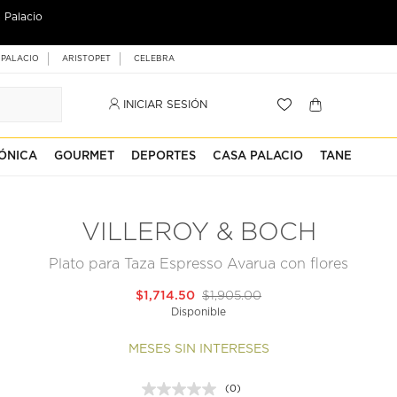
 Palacio
 PALACIO
ARISTOPET
CELEBRA
INICIAR SESIÓN
ÓNICA
GOURMET
DEPORTES
CASA PALACIO
TANE
VILLEROY & BOCH
Plato para Taza Espresso Avarua con flores
$1,714.50
$1,905.00
Disponible
MESES SIN INTERESES
(0)
Sin