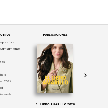
SOTROS
PUBLICACIONES
rporativo
e Cumplimiento
tica
abajo
ual 2024
dad
Búsqueda
LA 
EL LIBRO AMARILLO 2026
AG