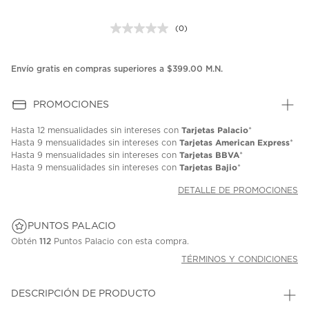
(0)
Sin
puntuación.
Enlace
en
Envío gratis en compras superiores a $399.00 M.N.
la
misma
página.
PROMOCIONES
Tarjetas Palacio
Hasta
12 mensualidades
sin intereses con
*
Tarjetas American Express
Hasta
9 mensualidades
sin intereses con
*
Tarjetas BBVA
Hasta
9 mensualidades
sin intereses con
*
Tarjetas Bajio
Hasta
9 mensualidades
sin intereses con
*
DETALLE DE PROMOCIONES
PUNTOS PALACIO
Obtén
112
Puntos Palacio con esta compra.
TÉRMINOS Y CONDICIONES
DESCRIPCIÓN DE PRODUCTO