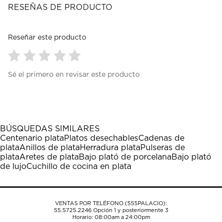
RESEÑAS DE PRODUCTO
Reseñar este producto
Seleccionar
Seleccionar
Seleccionar
Seleccionar
Seleccionar
Sé el primero en revisar este producto
para
para
para
para
para
calificar
calificar
calificar
calificar
calificar
el
el
el
el
el
artículo
artículo
artículo
artículo
artículo
con
con
con
con
con
1
2
3
4
5
BÚSQUEDAS SIMILARES
estrella
estrellas.
estrellas.
estrellas.
estrellas.
Centenario plata
Platos desechables
Cadenas de
Esta
Esta
Esta
Esta
Esta
plata
Anillos de plata
Herradura plata
Pulseras de
acción
acción
acción
acción
acción
plata
Aretes de plata
Bajo plató de porcelana
Bajo plató
abrirá
abrirá
abrirá
abrirá
abrirá
de lujo
Cuchillo de cocina en plata
el
el
el
el
el
formulario
formulario
formulario
formulario
formulario
de
de
de
de
de
envío.
envío.
envío.
envío.
envío.
VENTAS POR TELÉFONO (555PALACIO):
55.5725.2246
Opción 1 y posteriormente 3
Horario: 08:00am a 24:00pm