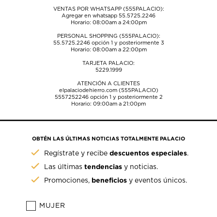
VENTAS POR WHATSAPP (555PALACIO):
Agregar en whatsapp 55.5725.2246
Horario: 08:00am a 24:00pm
PERSONAL SHOPPING (555PALACIO):
55.5725.2246
opción 1 y posteriormente 3
Horario: 08:00am a 22:00pm
TARJETA PALACIO:
5229.1999
ATENCIÓN A CLIENTES
elpalaciodehierro.com (555PALACIO)
5557252246
opción 1 y posteriormente 2
Horario: 09:00am a 21:00pm
OBTÉN LAS ÚLTIMAS NOTICIAS TOTALMENTE PALACIO
descuentos especiales
Regístrate y recibe
.
tendencias
Las últimas
y noticias.
beneficios
Promociones,
y eventos únicos.
MUJER