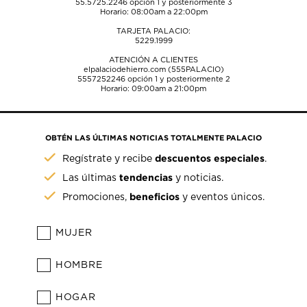
55.5725.2246
opción 1 y posteriormente 3
Horario: 08:00am a 22:00pm
TARJETA PALACIO:
5229.1999
ATENCIÓN A CLIENTES
elpalaciodehierro.com (555PALACIO)
5557252246
opción 1 y posteriormente 2
Horario: 09:00am a 21:00pm
OBTÉN LAS ÚLTIMAS NOTICIAS TOTALMENTE PALACIO
descuentos especiales
Regístrate y recibe
.
tendencias
Las últimas
y noticias.
beneficios
Promociones,
y eventos únicos.
MUJER
HOMBRE
HOGAR