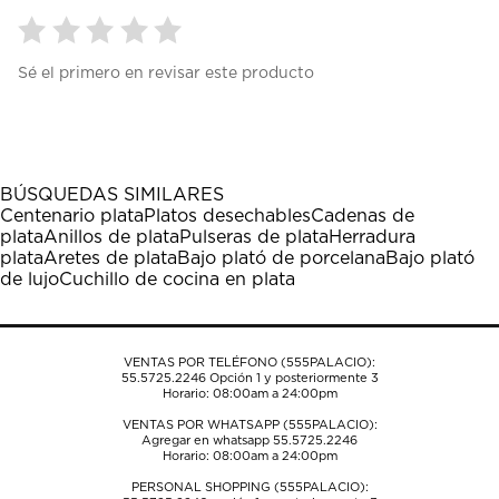
Seleccionar
Seleccionar
Seleccionar
Seleccionar
Seleccionar
Sé el primero en revisar este producto
para
para
para
para
para
calificar
calificar
calificar
calificar
calificar
el
el
el
el
el
artículo
artículo
artículo
artículo
artículo
con
con
con
con
con
1
2
3
4
5
BÚSQUEDAS SIMILARES
estrella
estrellas.
estrellas.
estrellas.
estrellas.
Centenario plata
Platos desechables
Cadenas de
Esta
Esta
Esta
Esta
Esta
plata
Anillos de plata
Pulseras de plata
Herradura
acción
acción
acción
acción
acción
plata
Aretes de plata
Bajo plató de porcelana
Bajo plató
abrirá
abrirá
abrirá
abrirá
abrirá
de lujo
Cuchillo de cocina en plata
el
el
el
el
el
formulario
formulario
formulario
formulario
formulario
de
de
de
de
de
envío.
envío.
envío.
envío.
envío.
VENTAS POR TELÉFONO (555PALACIO):
55.5725.2246
Opción 1 y posteriormente 3
Horario: 08:00am a 24:00pm
VENTAS POR WHATSAPP (555PALACIO):
Agregar en whatsapp 55.5725.2246
Horario: 08:00am a 24:00pm
PERSONAL SHOPPING (555PALACIO):