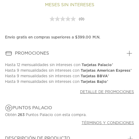
MESES SIN INTERESES
(0)
Sin
puntuación.
Enlace
en
Envío gratis en compras superiores a $399.00 M.N.
la
misma
página.
PROMOCIONES
Tarjetas Palacio
Hasta
12 mensualidades
sin intereses con
*
Tarjetas American Express
Hasta
9 mensualidades
sin intereses con
*
Tarjetas BBVA
Hasta
9 mensualidades
sin intereses con
*
Tarjetas Bajio
Hasta
9 mensualidades
sin intereses con
*
DETALLE DE PROMOCIONES
PUNTOS PALACIO
Obtén
263
Puntos Palacio con esta compra.
TÉRMINOS Y CONDICIONES
DESCRIPCIÓN DE PRODUCTO