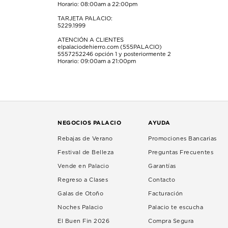
Horario: 08:00am a 22:00pm
TARJETA PALACIO:
5229.1999
ATENCIÓN A CLIENTES
elpalaciodehierro.com (555PALACIO)
5557252246
opción 1 y posteriormente 2
Horario: 09:00am a 21:00pm
NEGOCIOS PALACIO
AYUDA
Rebajas de Verano
Promociones Bancarias
Festival de Belleza
Preguntas Frecuentes
Vende en Palacio
Garantías
Regreso a Clases
Contacto
Galas de Otoño
Facturación
Noches Palacio
Palacio te escucha
El Buen Fin 2026
Compra Segura