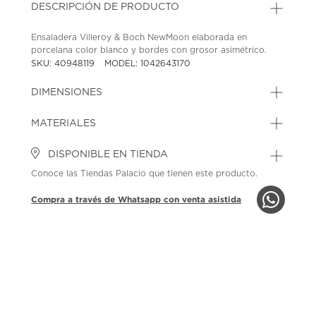
DESCRIPCIÓN DE PRODUCTO
Ensaladera Villeroy & Boch NewMoon elaborada en
porcelana color blanco y bordes con grosor asimétrico.
SKU: 40948119
MODEL: 1042643170
DIMENSIONES
MATERIALES
DISPONIBLE EN TIENDA
Conoce las Tiendas Palacio que tienen este producto.
Compra a través de Whatsapp con venta asistida