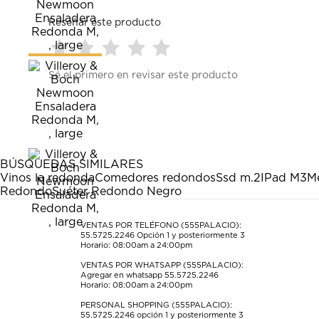
Reseñar este producto
Seleccionar
Seleccionar
Seleccionar
Seleccionar
Seleccionar
Sé el primero en revisar este producto
para
para
para
para
para
calificar
calificar
calificar
calificar
calificar
el
el
el
el
el
artículo
artículo
artículo
artículo
artículo
con
con
con
con
con
1
2
3
4
5
estrella
estrellas.
estrellas.
estrellas.
estrellas.
BÚSQUEDAS SIMILARES
Esta
Esta
Esta
Esta
Esta
Vinos la redonda
Comedores redondos
Ssd m.2
IPad M3
M
acción
acción
acción
acción
acción
Redondo
Suéter Redondo Negro
abrirá
abrirá
abrirá
abrirá
abrirá
el
el
el
el
el
formulario
formulario
formulario
formulario
formulario
VENTAS POR TELÉFONO (555PALACIO):
55.5725.2246
Opción 1 y posteriormente 3
de
de
de
de
de
Horario: 08:00am a 24:00pm
envío.
envío.
envío.
envío.
envío.
VENTAS POR WHATSAPP (555PALACIO):
Agregar en whatsapp 55.5725.2246
Horario: 08:00am a 24:00pm
PERSONAL SHOPPING (555PALACIO):
55.5725.2246
opción 1 y posteriormente 3