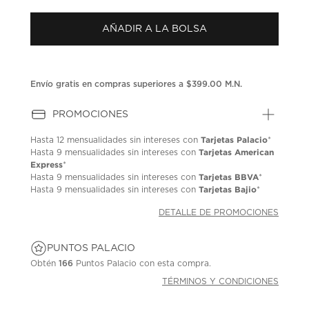
puntuación.
Enlace
AÑADIR A LA BOLSA
en
la
misma
página.
Envío gratis en compras superiores a $399.00 M.N.
PROMOCIONES
Tarjetas Palacio
Hasta
12 mensualidades
sin intereses con
*
Tarjetas American
Hasta
9 mensualidades
sin intereses con
Express
*
Tarjetas BBVA
Hasta
9 mensualidades
sin intereses con
*
Tarjetas Bajio
Hasta
9 mensualidades
sin intereses con
*
DETALLE DE PROMOCIONES
PUNTOS PALACIO
Obtén
166
Puntos Palacio con esta compra.
TÉRMINOS Y CONDICIONES