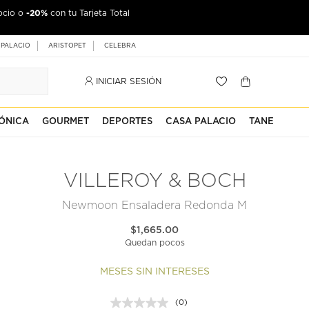
-20%
ocio o
jeta Palacio
con tu Tarjeta Total
 PALACIO
ARISTOPET
CELEBRA
INICIAR SESIÓN
ÓNICA
GOURMET
DEPORTES
CASA PALACIO
TANE
VILLEROY & BOCH
Newmoon Ensaladera Redonda M
$1,665.00
Quedan pocos
MESES SIN INTERESES
(0)
Sin