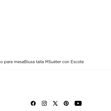
do para mesa
Blusa talla M
Suéter con Escote
f
i
p
y