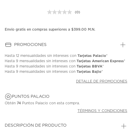
(0)
Sin
puntuación.
Enlace
en
Envío gratis en compras superiores a $399.00 M.N.
la
misma
página.
PROMOCIONES
Tarjetas Palacio
Hasta
12 mensualidades
sin intereses con
*
Tarjetas American Express
Hasta
9 mensualidades
sin intereses con
*
Tarjetas BBVA
Hasta
9 mensualidades
sin intereses con
*
Tarjetas Bajio
Hasta
9 mensualidades
sin intereses con
*
DETALLE DE PROMOCIONES
PUNTOS PALACIO
Obtén
74
Puntos Palacio con esta compra.
TÉRMINOS Y CONDICIONES
DESCRIPCIÓN DE PRODUCTO