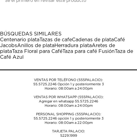
Sé el primero en revisar este producto
para
para
para
para
para
calificar
calificar
calificar
calificar
calificar
el
el
el
el
el
artículo
artículo
artículo
artículo
artículo
con
con
con
con
con
1
2
3
4
5
BÚSQUEDAS SIMILARES
estrella
estrellas.
estrellas.
estrellas.
estrellas.
Centenario plata
Tazas de cafe
Cadenas de plata
Café
Esta
Esta
Esta
Esta
Esta
Jacobs
Anillos de plata
Herradura plata
Aretes de
acción
acción
acción
acción
acción
plata
Taza Floral para Café
Taza para café Fusión
Taza de
abrirá
abrirá
abrirá
abrirá
abrirá
Café Azul
el
el
el
el
el
formulario
formulario
formulario
formulario
formulario
de
de
de
de
de
envío.
envío.
envío.
envío.
envío.
VENTAS POR TELÉFONO (555PALACIO):
55.5725.2246
Opción 1 y posteriormente 3
Horario: 08:00am a 24:00pm
VENTAS POR WHATSAPP (555PALACIO):
Agregar en whatsapp 55.5725.2246
Horario: 08:00am a 24:00pm
PERSONAL SHOPPING (555PALACIO):
55.5725.2246
opción 1 y posteriormente 3
Horario: 08:00am a 22:00pm
TARJETA PALACIO:
5229.1999