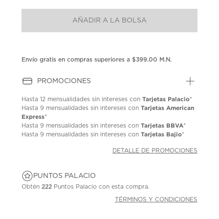
puntuación.
Enlace
AÑADIR A LA BOLSA
en
la
misma
página.
Envío gratis en compras superiores a $399.00 M.N.
PROMOCIONES
Tarjetas Palacio
Hasta
12 mensualidades
sin intereses con
*
Tarjetas American
Hasta
9 mensualidades
sin intereses con
Express
*
Tarjetas BBVA
Hasta
9 mensualidades
sin intereses con
*
Tarjetas Bajio
Hasta
9 mensualidades
sin intereses con
*
DETALLE DE PROMOCIONES
PUNTOS PALACIO
Obtén
222
Puntos Palacio con esta compra.
TÉRMINOS Y CONDICIONES