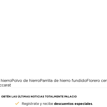
 hierro
Polvo de hierro
Parrilla de hierro fundido
Florero ce
accarat
OBTÉN LAS ÚLTIMAS NOTICIAS TOTALMENTE PALACIO
descuentos especiales
Regístrate y recibe
.