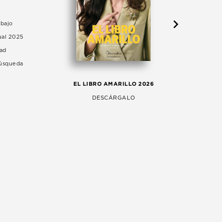
abajo
ual 2025
dad
Búsqueda
LA 
EL LIBRO AMARILLO 2026
AG
DESCÁRGALO