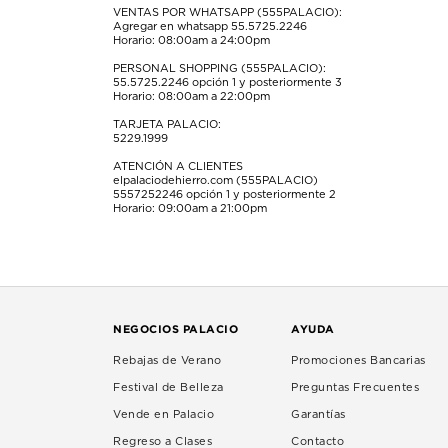
VENTAS POR WHATSAPP (555PALACIO):
Agregar en whatsapp 55.5725.2246
Horario: 08:00am a 24:00pm
PERSONAL SHOPPING (555PALACIO):
55.5725.2246
opción 1 y posteriormente 3
Horario: 08:00am a 22:00pm
TARJETA PALACIO:
5229.1999
ATENCIÓN A CLIENTES
elpalaciodehierro.com (555PALACIO)
5557252246
opción 1 y posteriormente 2
Horario: 09:00am a 21:00pm
NEGOCIOS PALACIO
AYUDA
Rebajas de Verano
Promociones Bancarias
Festival de Belleza
Preguntas Frecuentes
Vende en Palacio
Garantías
Regreso a Clases
Contacto