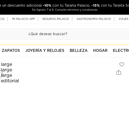
-10%
-15%
de un descuento adicional
con tu Tarjeta Palacio,
con tu Tarjeta S
De Agosto 7 al 9. Consulta términos y condiciones
CIO
MI PALACIO APP
SEGUROS PALACIO
GASTRONOMÍA PALACIO
VIAJES
ZAPATOS
JOYERÍA Y RELOJES
BELLEZA
HOGAR
ELECTR