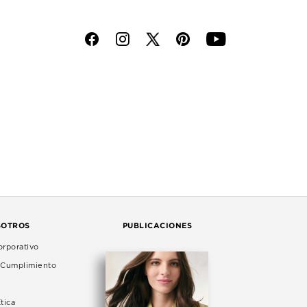
f
i
p
y
SOTROS
PUBLICACIONES
rporativo
e Cumplimiento
tica