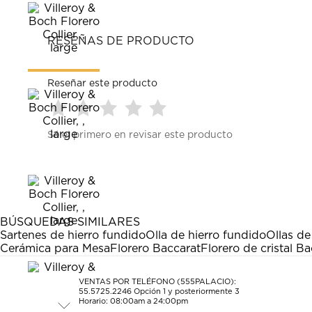
RESEÑAS DE PRODUCTO
Reseñar este producto
Seleccionar
Seleccionar
Seleccionar
Seleccionar
Seleccionar
Sé el primero en revisar este producto
para
para
para
para
para
calificar
calificar
calificar
calificar
calificar
el
el
el
el
el
artículo
artículo
artículo
artículo
artículo
con
con
con
con
con
1
2
3
4
5
estrella
estrellas.
estrellas.
estrellas.
estrellas.
BÚSQUEDAS SIMILARES
Esta
Esta
Esta
Esta
Esta
Sartenes de hierro fundido
Olla de hierro fundido
Ollas de
acción
acción
acción
acción
acción
Cerámica para Mesa
Florero Baccarat
Florero de cristal B
abrirá
abrirá
abrirá
abrirá
abrirá
el
el
el
el
el
formulario
formulario
formulario
formulario
formulario
VENTAS POR TELÉFONO (555PALACIO):
55.5725.2246
Opción 1 y posteriormente 3
de
de
de
de
de
Horario: 08:00am a 24:00pm
envío.
envío.
envío.
envío.
envío.