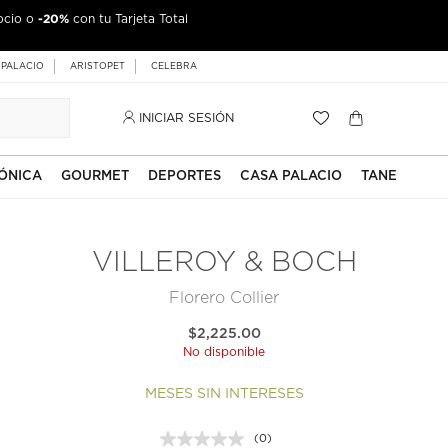
-20%
ocio o
con tu Tarjeta Total
 PALACIO
ARISTOPET
CELEBRA
INICIAR SESIÓN
ÓNICA
GOURMET
DEPORTES
CASA PALACIO
TANE
VILLEROY & BOCH
Florero Collier
$2,225.00
No disponible
MESES SIN INTERESES
(0)
Sin