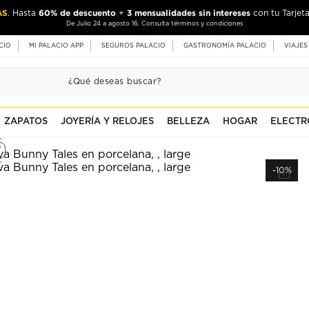
AS
60% de descuento
3 mensualidades sin intereses
. Hasta
+
con tu Tarjeta
De Julio 24 a agosto 16. Consulta términos y condiciones
CIO
MI PALACIO APP
SEGUROS PALACIO
GASTRONOMÍA PALACIO
VIAJES
ZAPATOS
JOYERÍA Y RELOJES
BELLEZA
HOGAR
ELECTR
-10%