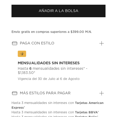
puntuación.
Enlace
AÑADIR A LA BOLSA
en
la
misma
página.
Envío gratis en compras superiores a $399.00 M.N.
PAGA CON ESTILO
MENSUALIDADES SIN INTERESES
6
Hasta
mensualidades sin intereses* -
$1,183.50*
Vigencia del 30 de Julio al 6 de Agosto
MÁS ESTILOS PARA PAGAR
Tarjetas American
Hasta
3 mensualidades
sin intereses con
Express
*
Tarjetas BBVA
Hasta
3 mensualidades
sin intereses con
*
Tarjetas Bajio
Hasta
3 mensualidades
sin intereses con
*