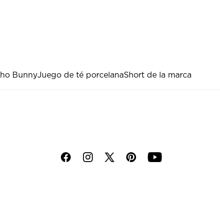
cho Bunny
Juego de té porcelana
Short de la marca
f
i
p
y