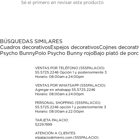
Sé el primero en revisar este producto
para
para
para
para
para
calificar
calificar
calificar
calificar
calificar
el
el
el
el
el
artículo
artículo
artículo
artículo
artículo
con
con
con
con
con
1
2
3
4
5
estrella
estrellas.
estrellas.
estrellas.
estrellas.
BÚSQUEDAS SIMILARES
Esta
Esta
Esta
Esta
Esta
Cuadros decorativos
Espejos decorativos
Cojines decorati
acción
acción
acción
acción
acción
Psycho Bunny
Polo Psycho Bunny rojo
Bajo plató de porc
abrirá
abrirá
abrirá
abrirá
abrirá
el
el
el
el
el
formulario
formulario
formulario
formulario
formulario
VENTAS POR TELÉFONO (555PALACIO):
55.5725.2246
Opción 1 y posteriormente 3
de
de
de
de
de
Horario: 08:00am a 24:00pm
envío.
envío.
envío.
envío.
envío.
VENTAS POR WHATSAPP (555PALACIO):
Agregar en whatsapp 55.5725.2246
Horario: 08:00am a 24:00pm
PERSONAL SHOPPING (555PALACIO):
55.5725.2246
opción 1 y posteriormente 3
Horario: 08:00am a 22:00pm
TARJETA PALACIO:
5229.1999
ATENCIÓN A CLIENTES
elpalaciodehierro.com (555PALACIO)