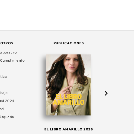
SOTROS
PUBLICACIONES
rporativo
e Cumplimiento
tica
abajo
ual 2024
dad
Búsqueda
LA 
EL LIBRO AMARILLO 2026
AG