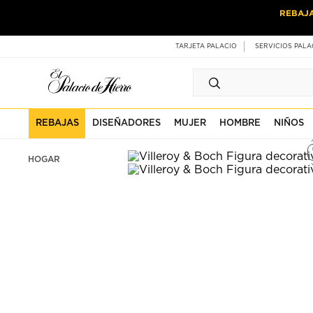
Ir
Ir
REBAJ
al
al
contenido
contenido
principal
de
TARJETA PALACIO
SERVICIOS PALA
pie
de
página
REBAJAS
DISEÑADORES
MUJER
HOMBRE
NIÑOS
HOGAR