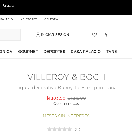
 Palacio
 PALACIO
ARISTOPET
CELEBRA
INICIAR SESIÓN
ÓNICA
GOURMET
DEPORTES
CASA PALACIO
TANE
VILLEROY & BOCH
Figura decorativa Bunny Tales en porcelana
$1,183.50
$1,315.00
Quedan pocos
MESES SIN INTERESES
(0)
Sin