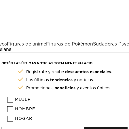
vos
Figuras de anime
Figuras de Pokémon
Sudaderas Psy
elana
OBTÉN LAS ÚLTIMAS NOTICIAS TOTALMENTE PALACIO
descuentos especiales
Regístrate y recibe
.
tendencias
Las últimas
y noticias.
beneficios
Promociones,
y eventos únicos.
MUJER
HOMBRE
HOGAR