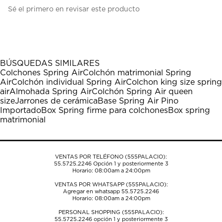
Seleccionar
Seleccionar
Seleccionar
Seleccionar
Seleccionar
Sé el primero en revisar este producto
para
para
para
para
para
calificar
calificar
calificar
calificar
calificar
el
el
el
el
el
artículo
artículo
artículo
artículo
artículo
con
con
con
con
con
1
2
3
4
5
BÚSQUEDAS SIMILARES
estrella
estrellas.
estrellas.
estrellas.
estrellas.
Colchones Spring Air
Colchón matrimonial Spring
Esta
Esta
Esta
Esta
Esta
Air
Colchón individual Spring Air
Colchon king size spring
acción
acción
acción
acción
acción
air
Almohada Spring Air
Colchón Spring Air queen
abrirá
abrirá
abrirá
abrirá
abrirá
size
Jarrones de cerámica
Base Spring Air Pino
el
el
el
el
el
Importado
Box Spring firme para colchones
Box spring
formulario
formulario
formulario
formulario
formulario
matrimonial
de
de
de
de
de
envío.
envío.
envío.
envío.
envío.
VENTAS POR TELÉFONO (555PALACIO):
55.5725.2246
Opción 1 y posteriormente 3
Horario: 08:00am a 24:00pm
VENTAS POR WHATSAPP (555PALACIO):
Agregar en whatsapp 55.5725.2246
Horario: 08:00am a 24:00pm
PERSONAL SHOPPING (555PALACIO):
55.5725.2246
opción 1 y posteriormente 3