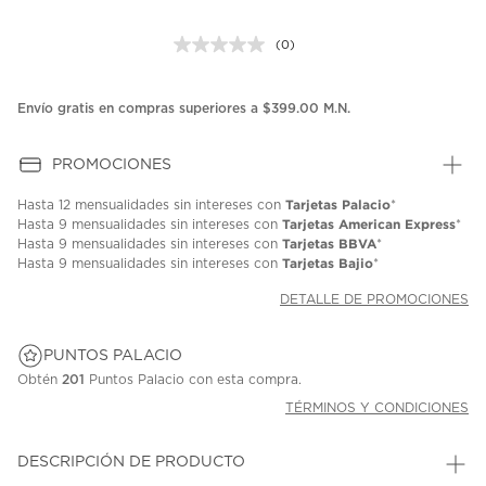
(0)
Sin
puntuación.
Enlace
en
Envío gratis en compras superiores a $399.00 M.N.
la
misma
página.
PROMOCIONES
Tarjetas Palacio
Hasta
12 mensualidades
sin intereses con
*
Tarjetas American Express
Hasta
9 mensualidades
sin intereses con
*
Tarjetas BBVA
Hasta
9 mensualidades
sin intereses con
*
Tarjetas Bajio
Hasta
9 mensualidades
sin intereses con
*
DETALLE DE PROMOCIONES
PUNTOS PALACIO
Obtén
201
Puntos Palacio con esta compra.
TÉRMINOS Y CONDICIONES
DESCRIPCIÓN DE PRODUCTO