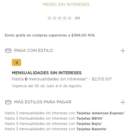
MESES SIN INTERESES
(0)
Sin
puntuación.
Enlace
en
Envío gratis en compras superiores a $399.00 M.N.
la
misma
página.
PAGA CON ESTILO
MENSUALIDADES SIN INTERESES
6
Hasta
mensualidades sin intereses* - $2,515.50*
Vigencia del 30 de Julio al 6 de Agosto
MÁS ESTILOS PARA PAGAR
Tarjetas American Express
Hasta
3 mensualidades
sin intereses con
*
Tarjetas BBVA
Hasta
3 mensualidades
sin intereses con
*
Tarjetas Bajio
Hasta
3 mensualidades
sin intereses con
*
Tarjetas Banorte
Hasta
3 mensualidades
sin intereses con
*