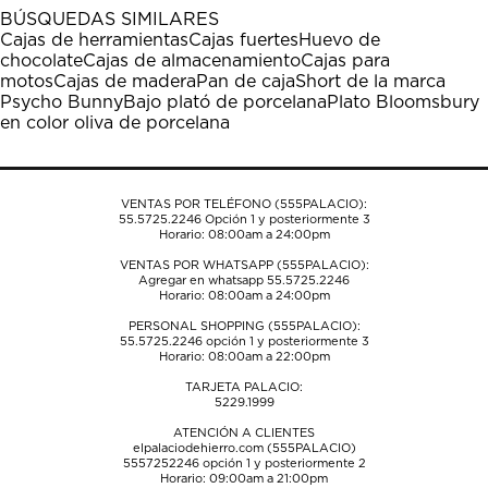
1
2
3
4
5
BÚSQUEDAS SIMILARES
estrella
estrellas.
estrellas.
estrellas.
estrellas.
Cajas de herramientas
Cajas fuertes
Huevo de
Esta
Esta
Esta
Esta
Esta
chocolate
Cajas de almacenamiento
Cajas para
acción
acción
acción
acción
acción
motos
Cajas de madera
Pan de caja
Short de la marca
abrirá
abrirá
abrirá
abrirá
abrirá
Psycho Bunny
Bajo plató de porcelana
Plato Bloomsbury
el
el
el
el
el
en color oliva de porcelana
formulario
formulario
formulario
formulario
formulario
de
de
de
de
de
envío.
envío.
envío.
envío.
envío.
VENTAS POR TELÉFONO (555PALACIO):
55.5725.2246
Opción 1 y posteriormente 3
Horario: 08:00am a 24:00pm
VENTAS POR WHATSAPP (555PALACIO):
Agregar en whatsapp 55.5725.2246
Horario: 08:00am a 24:00pm
PERSONAL SHOPPING (555PALACIO):
55.5725.2246
opción 1 y posteriormente 3
Horario: 08:00am a 22:00pm
TARJETA PALACIO:
5229.1999
ATENCIÓN A CLIENTES
elpalaciodehierro.com (555PALACIO)
5557252246
opción 1 y posteriormente 2
Horario: 09:00am a 21:00pm