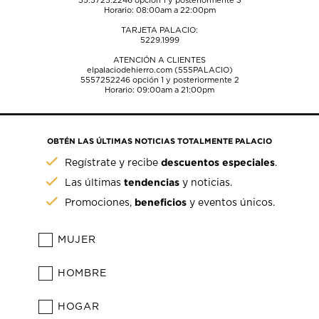
55.5725.2246
opción 1 y posteriormente 3
Horario: 08:00am a 22:00pm
TARJETA PALACIO:
5229.1999
ATENCIÓN A CLIENTES
elpalaciodehierro.com (555PALACIO)
5557252246
opción 1 y posteriormente 2
Horario: 09:00am a 21:00pm
OBTÉN LAS ÚLTIMAS NOTICIAS TOTALMENTE PALACIO
descuentos especiales
Regístrate y recibe
.
tendencias
Las últimas
y noticias.
beneficios
Promociones,
y eventos únicos.
MUJER
HOMBRE
HOGAR