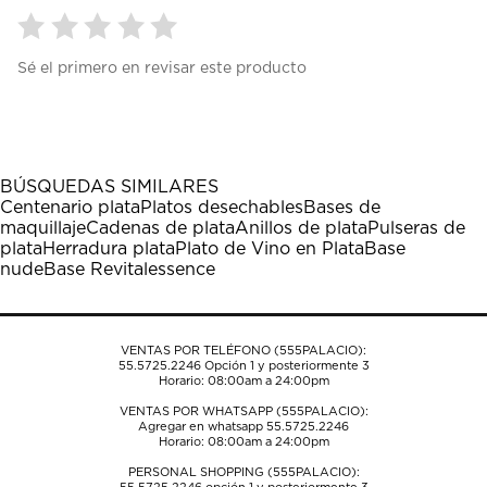
Seleccionar
Seleccionar
Seleccionar
Seleccionar
Seleccionar
Sé el primero en revisar este producto
para
para
para
para
para
calificar
calificar
calificar
calificar
calificar
el
el
el
el
el
artículo
artículo
artículo
artículo
artículo
con
con
con
con
con
1
2
3
4
5
BÚSQUEDAS SIMILARES
estrella
estrellas.
estrellas.
estrellas.
estrellas.
Centenario plata
Platos desechables
Bases de
Esta
Esta
Esta
Esta
Esta
maquillaje
Cadenas de plata
Anillos de plata
Pulseras de
acción
acción
acción
acción
acción
plata
Herradura plata
Plato de Vino en Plata
Base
abrirá
abrirá
abrirá
abrirá
abrirá
nude
Base Revitalessence
el
el
el
el
el
formulario
formulario
formulario
formulario
formulario
de
de
de
de
de
envío.
envío.
envío.
envío.
envío.
VENTAS POR TELÉFONO (555PALACIO):
55.5725.2246
Opción 1 y posteriormente 3
Horario: 08:00am a 24:00pm
VENTAS POR WHATSAPP (555PALACIO):
Agregar en whatsapp 55.5725.2246
Horario: 08:00am a 24:00pm
PERSONAL SHOPPING (555PALACIO):