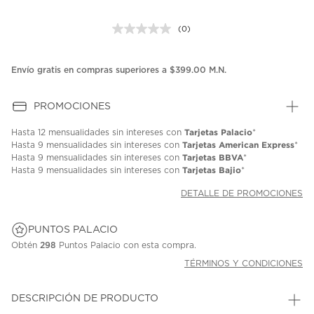
(0)
Sin
puntuación.
Enlace
en
Envío gratis en compras superiores a $399.00 M.N.
la
misma
página.
PROMOCIONES
Tarjetas Palacio
Hasta
12 mensualidades
sin intereses con
*
Tarjetas American Express
Hasta
9 mensualidades
sin intereses con
*
Tarjetas BBVA
Hasta
9 mensualidades
sin intereses con
*
Tarjetas Bajio
Hasta
9 mensualidades
sin intereses con
*
DETALLE DE PROMOCIONES
PUNTOS PALACIO
Obtén
298
Puntos Palacio con esta compra.
TÉRMINOS Y CONDICIONES
DESCRIPCIÓN DE PRODUCTO