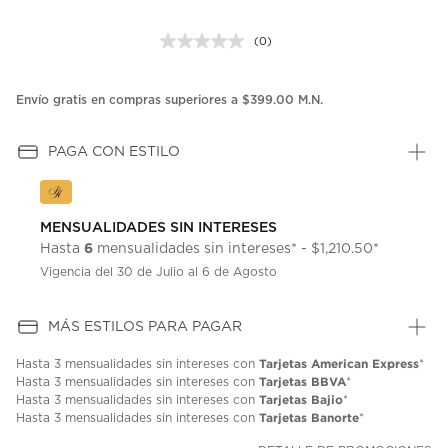
(0)
Sin
puntuación.
Enlace
en
Envío gratis en compras superiores a $399.00 M.N.
la
misma
página.
PAGA CON ESTILO
MENSUALIDADES SIN INTERESES
6
Hasta
mensualidades sin intereses* - $1,210.50*
Vigencia del 30 de Julio al 6 de Agosto
MÁS ESTILOS PARA PAGAR
Tarjetas American Express
Hasta
3 mensualidades
sin intereses con
*
Tarjetas BBVA
Hasta
3 mensualidades
sin intereses con
*
Tarjetas Bajio
Hasta
3 mensualidades
sin intereses con
*
Tarjetas Banorte
Hasta
3 mensualidades
sin intereses con
*