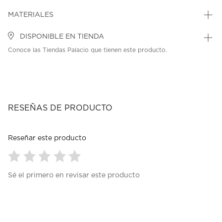
MATERIALES
DISPONIBLE EN TIENDA
Conoce las Tiendas Palacio que tienen este producto.
RESEÑAS DE PRODUCTO
Reseñar este producto
Seleccionar
Seleccionar
Seleccionar
Seleccionar
Seleccionar
Sé el primero en revisar este producto
para
para
para
para
para
calificar
calificar
calificar
calificar
calificar
el
el
el
el
el
artículo
artículo
artículo
artículo
artículo
con
con
con
con
con