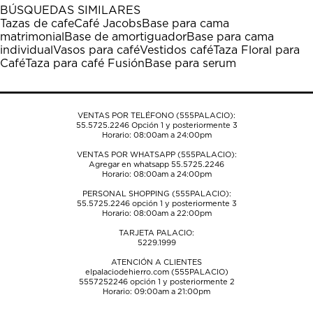
1
2
3
4
5
BÚSQUEDAS SIMILARES
estrella
estrellas.
estrellas.
estrellas.
estrellas.
Tazas de cafe
Café Jacobs
Base para cama
Esta
Esta
Esta
Esta
Esta
matrimonial
Base de amortiguador
Base para cama
acción
acción
acción
acción
acción
individual
Vasos para café
Vestidos café
Taza Floral para
abrirá
abrirá
abrirá
abrirá
abrirá
Café
Taza para café Fusión
Base para serum
el
el
el
el
el
formulario
formulario
formulario
formulario
formulario
de
de
de
de
de
envío.
envío.
envío.
envío.
envío.
VENTAS POR TELÉFONO (555PALACIO):
55.5725.2246
Opción 1 y posteriormente 3
Horario: 08:00am a 24:00pm
VENTAS POR WHATSAPP (555PALACIO):
Agregar en whatsapp 55.5725.2246
Horario: 08:00am a 24:00pm
PERSONAL SHOPPING (555PALACIO):
55.5725.2246
opción 1 y posteriormente 3
Horario: 08:00am a 22:00pm
TARJETA PALACIO:
5229.1999
ATENCIÓN A CLIENTES
elpalaciodehierro.com (555PALACIO)
5557252246
opción 1 y posteriormente 2
Horario: 09:00am a 21:00pm